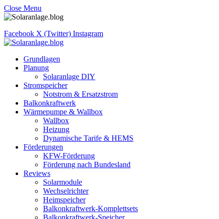
Close Menu
Facebook
X (Twitter)
Instagram
Grundlagen
Planung
Solaranlage DIY
Stromspeicher
Notstrom & Ersatzstrom
Balkonkraftwerk
Wärmepumpe & Wallbox
Wallbox
Heizung
Dynamische Tarife & HEMS
Förderungen
KFW-Förderung
Förderung nach Bundesland
Reviews
Solarmodule
Wechselrichter
Heimspeicher
Balkonkraftwerk-Komplettsets
Balkonkraftwerk-Speicher