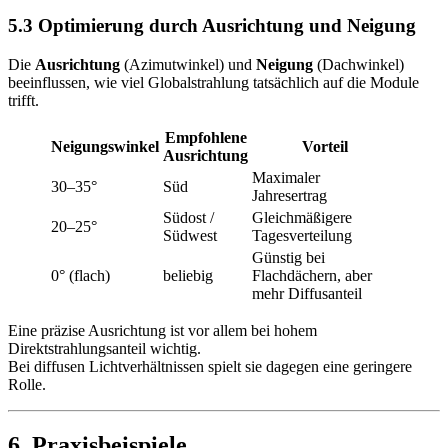
5.3 Optimierung durch Ausrichtung und Neigung
Die
Ausrichtung
(Azimutwinkel) und
Neigung
(Dachwinkel)
beeinflussen, wie viel Globalstrahlung tatsächlich auf die Module
trifft.
Empfohlene
Neigungswinkel
Vorteil
Ausrichtung
Maximaler
30–35°
Süd
Jahresertrag
Südost /
Gleichmäßigere
20–25°
Südwest
Tagesverteilung
Günstig bei
0° (flach)
beliebig
Flachdächern, aber
mehr Diffusanteil
Eine präzise Ausrichtung ist vor allem bei hohem
Direktstrahlungsanteil wichtig.
Bei diffusen Lichtverhältnissen spielt sie dagegen eine geringere
Rolle.
6. Praxisbeispiele