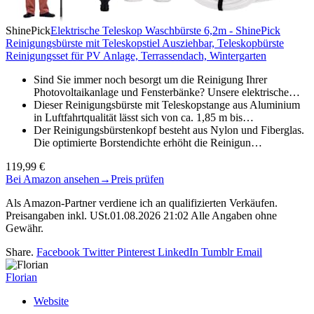
ShinePick
Elektrische Teleskop Waschbürste 6,2m - ShinePick
Reinigungsbürste mit Teleskopstiel Ausziehbar, Teleskopbürste
Reinigungsset für PV Anlage, Terrassendach, Wintergarten
Sind Sie immer noch besorgt um die Reinigung Ihrer
Photovoltaikanlage und Fensterbänke? Unsere elektrische…
Dieser Reinigungsbürste mit Teleskopstange aus Aluminium
in Luftfahrtqualität lässt sich von ca. 1,85 m bis…
Der Reinigungsbürstenkopf besteht aus Nylon und Fiberglas.
Die optimierte Borstendichte erhöht die Reinigun…
119,99 €
Bei Amazon ansehen
→
Preis prüfen
Als Amazon-Partner verdiene ich an qualifizierten Verkäufen.
Preisangaben inkl. USt.01.08.2026 21:02 Alle Angaben ohne
Gewähr.
Share.
Facebook
Twitter
Pinterest
LinkedIn
Tumblr
Email
Florian
Website