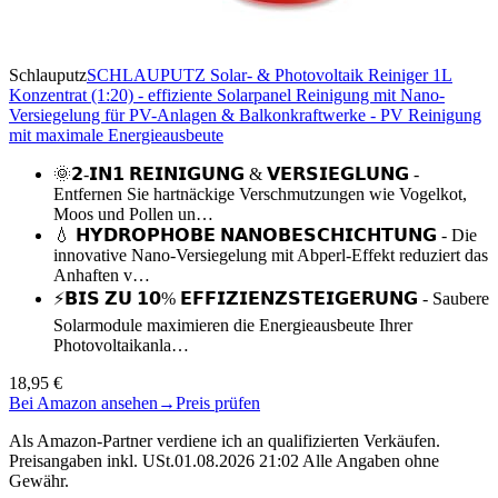
Schlauputz
SCHLAUPUTZ Solar- & Photovoltaik Reiniger 1L
Konzentrat (1:20) - effiziente Solarpanel Reinigung mit Nano-
Versiegelung für PV-Anlagen & Balkonkraftwerke - PV Reinigung
mit maximale Energieausbeute
🌞𝟮-𝗜𝗡𝟭 𝗥𝗘𝗜𝗡𝗜𝗚𝗨𝗡𝗚 & 𝗩𝗘𝗥𝗦𝗜𝗘𝗚𝗟𝗨𝗡𝗚 -
Entfernen Sie hartnäckige Verschmutzungen wie Vogelkot,
Moos und Pollen un…
💧 𝗛𝗬𝗗𝗥𝗢𝗣𝗛𝗢𝗕𝗘 𝗡𝗔𝗡𝗢𝗕𝗘𝗦𝗖𝗛𝗜𝗖𝗛𝗧𝗨𝗡𝗚 - Die
innovative Nano-Versiegelung mit Abperl-Effekt reduziert das
Anhaften v…
⚡𝗕𝗜𝗦 𝗭𝗨 𝟭𝟬% 𝗘𝗙𝗙𝗜𝗭𝗜𝗘𝗡𝗭𝗦𝗧𝗘𝗜𝗚𝗘𝗥𝗨𝗡𝗚 - Saubere
Solarmodule maximieren die Energieausbeute Ihrer
Photovoltaikanla…
18,95 €
Bei Amazon ansehen
→
Preis prüfen
Als Amazon-Partner verdiene ich an qualifizierten Verkäufen.
Preisangaben inkl. USt.01.08.2026 21:02 Alle Angaben ohne
Gewähr.