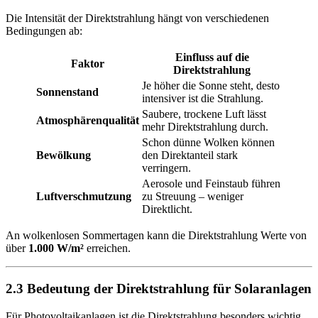
Die Intensität der Direktstrahlung hängt von verschiedenen
Bedingungen ab:
Einfluss auf die
Faktor
Direktstrahlung
Je höher die Sonne steht, desto
Sonnenstand
intensiver ist die Strahlung.
Saubere, trockene Luft lässt
Atmosphärenqualität
mehr Direktstrahlung durch.
Schon dünne Wolken können
Bewölkung
den Direktanteil stark
verringern.
Aerosole und Feinstaub führen
Luftverschmutzung
zu Streuung – weniger
Direktlicht.
An wolkenlosen Sommertagen kann die Direktstrahlung Werte von
über
1.000 W/m²
erreichen.
2.3 Bedeutung der Direktstrahlung für Solaranlagen
Für Photovoltaikanlagen ist die Direktstrahlung besonders wichtig,