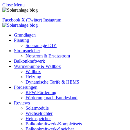
Close Menu
Facebook
X (Twitter)
Instagram
Grundlagen
Planung
Solaranlage DIY
Stromspeicher
Notstrom & Ersatzstrom
Balkonkraftwerk
Wärmepumpe & Wallbox
Wallbox
Heizung
Dynamische Tarife & HEMS
Förderungen
KFW-Förderung
Förderung nach Bundesland
Reviews
Solarmodule
Wechselrichter
Heimspeicher
Balkonkraftwerk-Komplettsets
Balkonkraftwerk-Speicher