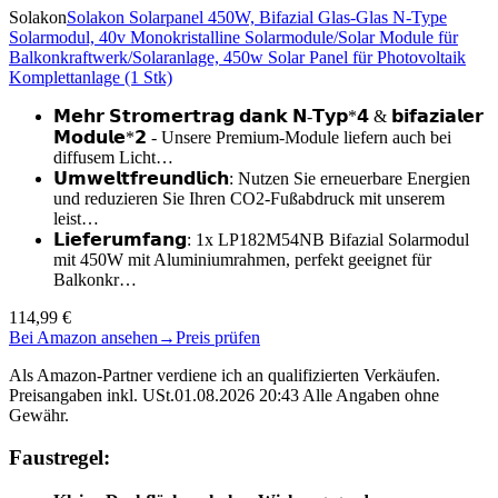
Solakon
Solakon Solarpanel 450W, Bifazial Glas-Glas N-Type
Solarmodul, 40v Monokristalline Solarmodule/Solar Module für
Balkonkraftwerk/Solaranlage, 450w Solar Panel für Photovoltaik
Komplettanlage (1 Stk)
𝗠𝗲𝗵𝗿 𝗦𝘁𝗿𝗼𝗺𝗲𝗿𝘁𝗿𝗮𝗴 𝗱𝗮𝗻𝗸 𝗡-𝗧𝘆𝗽*𝟰 & 𝗯𝗶𝗳𝗮𝘇𝗶𝗮𝗹𝗲𝗿
𝗠𝗼𝗱𝘂𝗹𝗲*𝟮 - Unsere Premium-Module liefern auch bei
diffusem Licht…
𝗨𝗺𝘄𝗲𝗹𝘁𝗳𝗿𝗲𝘂𝗻𝗱𝗹𝗶𝗰𝗵: Nutzen Sie erneuerbare Energien
und reduzieren Sie Ihren CO2-Fußabdruck mit unserem
leist…
𝗟𝗶𝗲𝗳𝗲𝗿𝘂𝗺𝗳𝗮𝗻𝗴: 1x LP182M54NB Bifazial Solarmodul
mit 450W mit Aluminiumrahmen, perfekt geeignet für
Balkonkr…
114,99 €
Bei Amazon ansehen
→
Preis prüfen
Als Amazon-Partner verdiene ich an qualifizierten Verkäufen.
Preisangaben inkl. USt.01.08.2026 20:43 Alle Angaben ohne
Gewähr.
Faustregel: