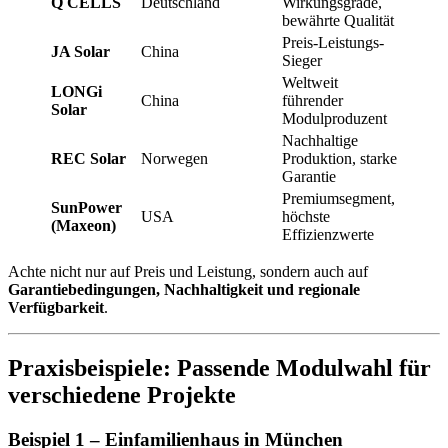
Q CELLS
Deutschland
Wirkungsgrade,
bewährte Qualität
Preis-Leistungs-
JA Solar
China
Sieger
Weltweit
LONGi
China
führender
Solar
Modulproduzent
Nachhaltige
REC Solar
Norwegen
Produktion, starke
Garantie
Premiumsegment,
SunPower
USA
höchste
(Maxeon)
Effizienzwerte
Achte nicht nur auf Preis und Leistung, sondern auch auf
Garantiebedingungen, Nachhaltigkeit und regionale
Verfügbarkeit
.
Praxisbeispiele: Passende Modulwahl für
verschiedene Projekte
Beispiel 1 – Einfamilienhaus in München