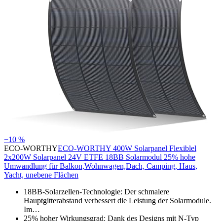
−10 %
ECO-WORTHY
ECO-WORTHY 400W Solarpanel Flexiblel
2x200W Solarpanel 24V ETFE 18BB Solarmodul 25% hohe
Umwandlung für Balkon,Wohnwagen,Dach, Camping, Haus,
Yacht, unebene Flächen
18BB-Solarzellen-Technologie: Der schmalere
Hauptgitterabstand verbessert die Leistung der Solarmodule.
Im…
25% hoher Wirkungsgrad: Dank des Designs mit N-Typ