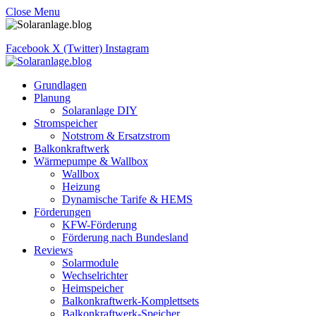
Close Menu
Facebook
X (Twitter)
Instagram
Grundlagen
Planung
Solaranlage DIY
Stromspeicher
Notstrom & Ersatzstrom
Balkonkraftwerk
Wärmepumpe & Wallbox
Wallbox
Heizung
Dynamische Tarife & HEMS
Förderungen
KFW-Förderung
Förderung nach Bundesland
Reviews
Solarmodule
Wechselrichter
Heimspeicher
Balkonkraftwerk-Komplettsets
Balkonkraftwerk-Speicher