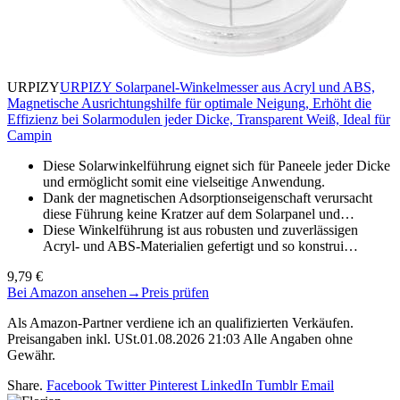
URPIZY
URPIZY Solarpanel-Winkelmesser aus Acryl und ABS,
Magnetische Ausrichtungshilfe für optimale Neigung, Erhöht die
Effizienz bei Solarmodulen jeder Dicke, Transparent Weiß, Ideal für
Campin
Diese Solarwinkelführung eignet sich für Paneele jeder Dicke
und ermöglicht somit eine vielseitige Anwendung.
Dank der magnetischen Adsorptionseigenschaft verursacht
diese Führung keine Kratzer auf dem Solarpanel und…
Diese Winkelführung ist aus robusten und zuverlässigen
Acryl- und ABS-Materialien gefertigt und so konstrui…
9,79 €
Bei Amazon ansehen
→
Preis prüfen
Als Amazon-Partner verdiene ich an qualifizierten Verkäufen.
Preisangaben inkl. USt.01.08.2026 21:03 Alle Angaben ohne
Gewähr.
Share.
Facebook
Twitter
Pinterest
LinkedIn
Tumblr
Email