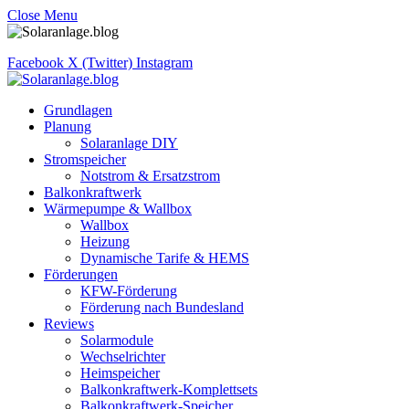
Close Menu
Facebook
X (Twitter)
Instagram
Grundlagen
Planung
Solaranlage DIY
Stromspeicher
Notstrom & Ersatzstrom
Balkonkraftwerk
Wärmepumpe & Wallbox
Wallbox
Heizung
Dynamische Tarife & HEMS
Förderungen
KFW-Förderung
Förderung nach Bundesland
Reviews
Solarmodule
Wechselrichter
Heimspeicher
Balkonkraftwerk-Komplettsets
Balkonkraftwerk-Speicher