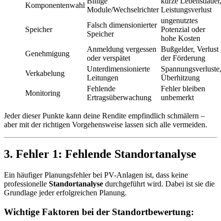
Billige
kurze Lebensdauer
Komponentenwahl
Module/Wechselrichter
Leistungsverlust
ungenutztes
Falsch dimensionierter
Speicher
Potenzial oder
Speicher
hohe Kosten
Anmeldung vergessen
Bußgelder, Verlust
Genehmigung
oder verspätet
der Förderung
Unterdimensionierte
Spannungsverluste
Verkabelung
Leitungen
Überhitzung
Fehlende
Fehler bleiben
Monitoring
Ertragsüberwachung
unbemerkt
Jeder dieser Punkte kann deine Rendite empfindlich schmälern –
aber mit der richtigen Vorgehensweise lassen sich alle vermeiden.
3. Fehler 1: Fehlende Standortanalyse
Ein häufiger Planungsfehler bei PV-Anlagen ist, dass keine
professionelle
Standortanalyse
durchgeführt wird. Dabei ist sie die
Grundlage jeder erfolgreichen Planung.
Wichtige Faktoren bei der Standortbewertung: