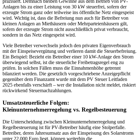
präzisiert. Demnach bleiben Gewinne aus dem Betrieb von PV-
Anlagen bis zu einer Leistung von 30 kW steuerfrei, sofern der
erzeugte Strom ganz oder teilweise ins öffentliche Netz eingespeist
wird. Wichtig ist, dass die Befreiung nun auch für Betreiber von
kleinen Anlagen an Miethäusern oder Mehrparteienhäusern gilt,
sofern der erzeugte Strom nicht ausschließlich privat verbraucht,
sondern in das Netz eingespeist wird.
Viele Betreiber verwechseln jedoch den privaten Eigenverbrauch
mit der Einspeisevergütung und verlieren damit die Steuerbefreiung.
Ein Beispiel: Bezieht ein Betreiber einer 10 kW-Anlage den Strom
überwiegend selbst, ist die steuerliche Freibetragsregel eng zu
prüfen. In solchen Fällen muss die Einnahmenhöhe getrennt
bilanziert werden. Die gesetzlich vorgeschriebene Anzeigepflicht
gegenüber dem Finanzamt wurde mit dem PV Steuer Leitfaden
2025 ebenfalls verschärft – wer die Installation nicht meldet, riskiert
rückwirkend Steuernachzahlungen.
Umsatzsteuerliche Folgen:
Kleinunternehmerregelung vs. Regelbesteuerung
Die Unterscheidung zwischen Kleinunternehmerregelung und
Regelbesteuerung ist für PV-Betreiber häufig eine Stolperfalle.
Betreiber, deren Jahresumsatz aus der Einspeisung des Solarstroms
unter 22.000 Euro liegt, können weiterhin die