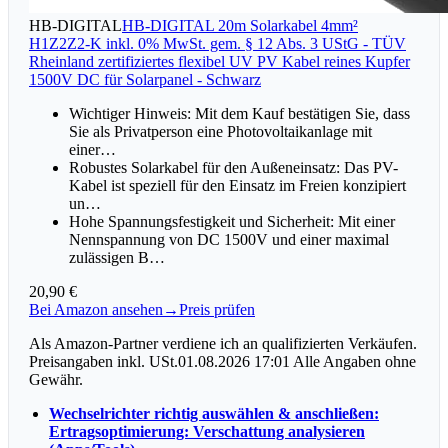
HB-DIGITAL
HB-DIGITAL 20m Solarkabel 4mm²
H1Z2Z2-K inkl. 0% MwSt. gem. § 12 Abs. 3 UStG - TÜV
Rheinland zertifiziertes flexibel UV PV Kabel reines Kupfer
1500V DC für Solarpanel - Schwarz
Wichtiger Hinweis: Mit dem Kauf bestätigen Sie, dass
Sie als Privatperson eine Photovoltaikanlage mit
einer…
Robustes Solarkabel für den Außeneinsatz: Das PV-
Kabel ist speziell für den Einsatz im Freien konzipiert
un…
Hohe Spannungsfestigkeit und Sicherheit: Mit einer
Nennspannung von DC 1500V und einer maximal
zulässigen B…
20,90 €
Bei Amazon ansehen
→
Preis prüfen
Als Amazon-Partner verdiene ich an qualifizierten Verkäufen.
Preisangaben inkl. USt.01.08.2026 17:01 Alle Angaben ohne
Gewähr.
Wechselrichter richtig auswählen & anschließen:
Ertragsoptimierung: Verschattung analysieren