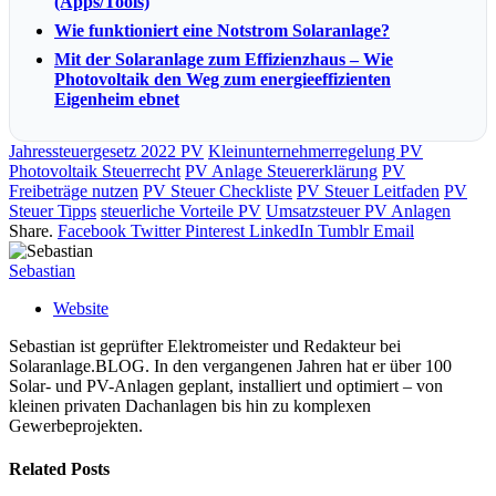
(Apps/Tools)
Wie funktioniert eine Notstrom Solaranlage?
Mit der Solaranlage zum Effizienzhaus – Wie
Photovoltaik den Weg zum energieeffizienten
Eigenheim ebnet
Jahressteuergesetz 2022 PV
Kleinunternehmerregelung PV
Photovoltaik Steuerrecht
PV Anlage Steuererklärung
PV
Freibeträge nutzen
PV Steuer Checkliste
PV Steuer Leitfaden
PV
Steuer Tipps
steuerliche Vorteile PV
Umsatzsteuer PV Anlagen
Share.
Facebook
Twitter
Pinterest
LinkedIn
Tumblr
Email
Sebastian
Website
Sebastian ist geprüfter Elektromeister und Redakteur bei
Solaranlage.BLOG. In den vergangenen Jahren hat er über 100
Solar- und PV-Anlagen geplant, installiert und optimiert – von
kleinen privaten Dachanlagen bis hin zu komplexen
Gewerbeprojekten.
Related
Posts