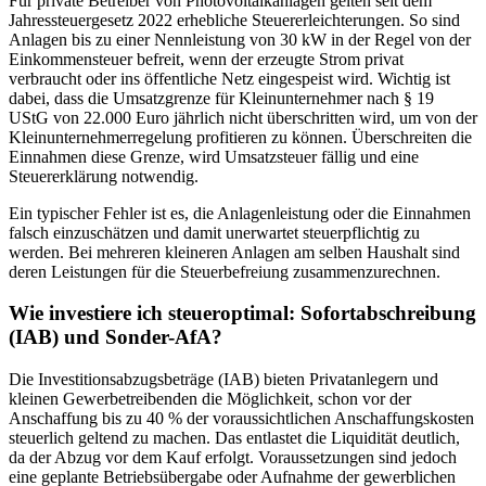
Für private Betreiber von Photovoltaikanlagen gelten seit dem
Jahressteuergesetz 2022 erhebliche Steuererleichterungen. So sind
Anlagen bis zu einer Nennleistung von 30 kW in der Regel von der
Einkommensteuer befreit, wenn der erzeugte Strom privat
verbraucht oder ins öffentliche Netz eingespeist wird. Wichtig ist
dabei, dass die Umsatzgrenze für Kleinunternehmer nach § 19
UStG von 22.000 Euro jährlich nicht überschritten wird, um von der
Kleinunternehmerregelung profitieren zu können. Überschreiten die
Einnahmen diese Grenze, wird Umsatzsteuer fällig und eine
Steuererklärung notwendig.
Ein typischer Fehler ist es, die Anlagenleistung oder die Einnahmen
falsch einzuschätzen und damit unerwartet steuerpflichtig zu
werden. Bei mehreren kleineren Anlagen am selben Haushalt sind
deren Leistungen für die Steuerbefreiung zusammenzurechnen.
Wie investiere ich steueroptimal: Sofortabschreibung
(IAB) und Sonder-AfA?
Die Investitionsabzugsbeträge (IAB) bieten Privatanlegern und
kleinen Gewerbetreibenden die Möglichkeit, schon vor der
Anschaffung bis zu 40 % der voraussichtlichen Anschaffungskosten
steuerlich geltend zu machen. Das entlastet die Liquidität deutlich,
da der Abzug vor dem Kauf erfolgt. Voraussetzungen sind jedoch
eine geplante Betriebsübergabe oder Aufnahme der gewerblichen