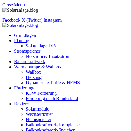
Close Menu
Facebook
X (Twitter)
Instagram
Grundlagen
Planung
Solaranlage DIY
Stromspeicher
Notstrom & Ersatzstrom
Balkonkraftwerk
Wärmepumpe & Wallbox
Wallbox
Heizung
Dynamische Tarife & HEMS
Förderungen
KFW-Förderung
Förderung nach Bundesland
Reviews
Solarmodule
Wechselrichter
Heimspeicher
Balkonkraftwerk-Komplettsets
Balkonkraftwerk-Speicher