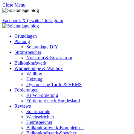
Close Menu
Facebook
X (Twitter)
Instagram
Grundlagen
Planung
Solaranlage DIY
Stromspeicher
Notstrom & Ersatzstrom
Balkonkraftwerk
Wärmepumpe & Wallbox
Wallbox
Heizung
Dynamische Tarife & HEMS
Förderungen
KFW-Förderung
Förderung nach Bundesland
Reviews
Solarmodule
Wechselrichter
Heimspeicher
Balkonkraftwerk-Komplettsets
Balkonkraftwerk-Speicher