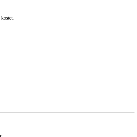
kostet.
t: