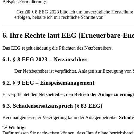
Beispiel-Formulierung:
„Gemäß § 8 EEG 2023 bitte ich um unverzügliche Herstellung de
erfolgen, behalte ich mir rechtliche Schritte vor.“
6. Ihre Rechte laut EEG (Erneuerbare-Ene
Das EEG regelt eindeutig die Pflichten des Netzbetreibers.
6.1. § 8 EEG 2023 – Netzanschluss
Der Netzbetreiber ist verpflichtet, Anlagen zur Erzeugung vo
6.2. § 9 EEG – Einspeisemanagement
Er verpflichtet den Netzbetreiber, den
Betrieb der Anlage zu ermögl
6.3. Schadensersatzanspruch (§ 83 EEG)
Bei unangemessener Verzögerung kann der Anlagenbetreiber
Schade
💡
Wichtig:
Dafür müssen Sie nachweisen können, dass Ihre Anlage betriebsbere