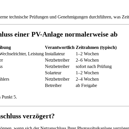
terne technische Prüfungen und Genehmigungen durchführen, was Zeit 
chluss einer PV-Anlage normalerweise ab
ibung
Verantwortlich
Zeitrahmen (typisch)
Wechselrichter, Leistung
Installateur
1–2 Wochen
er
Netzbetreiber
2–6 Wochen
ss
Netzbetreiber
sofort nach Prüfung
Solarteur
1–2 Wochen
ählers
Netzbetreiber
2–4 Wochen
Betreiber
ab Freigabe
s Punkt 5.
schluss verzögert?
 können, wenn sich der Netzanschluss Ihrer Photovoltaikanlage verzöger