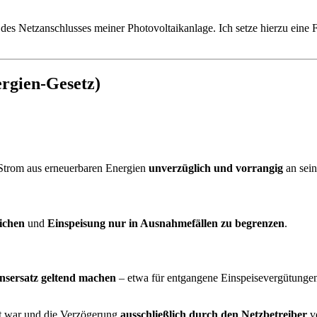
s Netzanschlusses meiner Photovoltaikanlage. Ich setze hierzu eine Fr
rgien-Gesetz)
n Strom aus erneuerbaren Energien
unverzüglich und vorrangig
an sein
ichen
und
Einspeisung nur in Ausnahmefällen zu begrenzen
.
nsersatz geltend machen
– etwa für entgangene Einspeisevergütunge
it war und die Verzögerung
ausschließlich durch den Netzbetreiber
ve