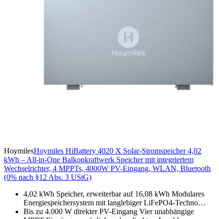
Hoymiles
Hoymiles HiBattery 4020 X Solar-Stromspeicher 4,02
kWh – All-in-One Balkonkraftwerk Speicher mit integriertem
Wechselrichter, 4 MPPTs, 4000W PV-Eingang, WLAN, Bluetooth
(0% nach §12 Abs. 3 UStG)
4,02 kWh Speicher, erweiterbar auf 16,08 kWh Modulares
Energiespeichersystem mit langlebiger LiFePO4-Techno…
Bis zu 4.000 W direkter PV-Eingang Vier unabhängige