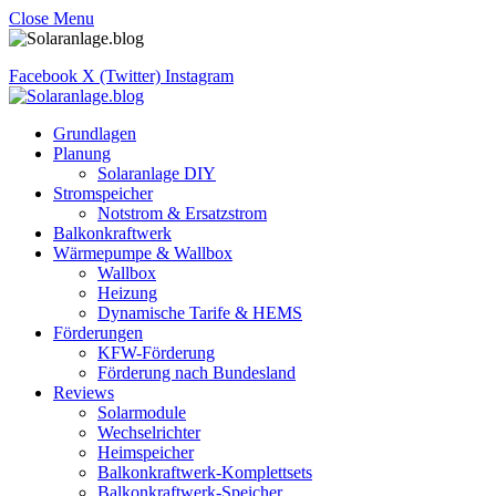
Close Menu
Facebook
X (Twitter)
Instagram
Grundlagen
Planung
Solaranlage DIY
Stromspeicher
Notstrom & Ersatzstrom
Balkonkraftwerk
Wärmepumpe & Wallbox
Wallbox
Heizung
Dynamische Tarife & HEMS
Förderungen
KFW-Förderung
Förderung nach Bundesland
Reviews
Solarmodule
Wechselrichter
Heimspeicher
Balkonkraftwerk-Komplettsets
Balkonkraftwerk-Speicher