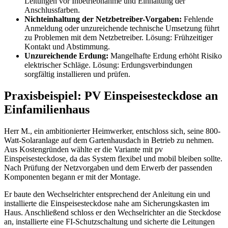
Leitungen vor Inbetriebnahme und Einhaltung der
Anschlussfarben.
Nichteinhaltung der Netzbetreiber-Vorgaben:
Fehlende
Anmeldung oder unzureichende technische Umsetzung führt
zu Problemen mit dem Netzbetreiber. Lösung: Frühzeitiger
Kontakt und Abstimmung.
Unzureichende Erdung:
Mangelhafte Erdung erhöht Risiko
elektrischer Schläge. Lösung: Erdungsverbindungen
sorgfältig installieren und prüfen.
Praxisbeispiel: PV Einspeisesteckdose an
Einfamilienhaus
Herr M., ein ambitionierter Heimwerker, entschloss sich, seine 800-
Watt-Solaranlage auf dem Gartenhausdach in Betrieb zu nehmen.
Aus Kostengründen wählte er die Variante mit pv
Einspeisesteckdose, da das System flexibel und mobil bleiben sollte.
Nach Prüfung der Netzvorgaben und dem Erwerb der passenden
Komponenten begann er mit der Montage.
Er baute den Wechselrichter entsprechend der Anleitung ein und
installierte die Einspeisesteckdose nahe am Sicherungskasten im
Haus. Anschließend schloss er den Wechselrichter an die Steckdose
an, installierte eine FI-Schutzschaltung und sicherte die Leitungen