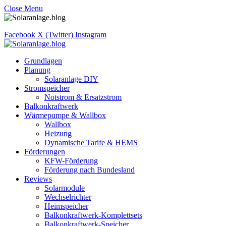
Close Menu
Facebook
X (Twitter)
Instagram
Grundlagen
Planung
Solaranlage DIY
Stromspeicher
Notstrom & Ersatzstrom
Balkonkraftwerk
Wärmepumpe & Wallbox
Wallbox
Heizung
Dynamische Tarife & HEMS
Förderungen
KFW-Förderung
Förderung nach Bundesland
Reviews
Solarmodule
Wechselrichter
Heimspeicher
Balkonkraftwerk-Komplettsets
Balkonkraftwerk-Speicher