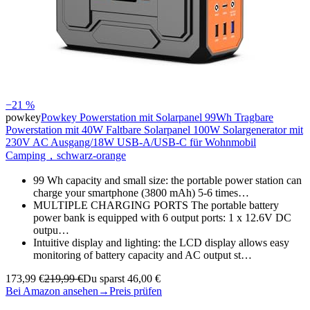
−21 %
powkey
Powkey Powerstation mit Solarpanel 99Wh Tragbare
Powerstation mit 40W Faltbare Solarpanel 100W Solargenerator mit
230V AC Ausgang/18W USB-A/USB-C für Wohnmobil
Camping，schwarz-orange
99 Wh capacity and small size: the portable power station can
charge your smartphone (3800 mAh) 5-6 times…
MULTIPLE CHARGING PORTS The portable battery
power bank is equipped with 6 output ports: 1 x 12.6V DC
outpu…
Intuitive display and lighting: the LCD display allows easy
monitoring of battery capacity and AC output st…
173,99 €
219,99 €
Du sparst 46,00 €
Bei Amazon ansehen
→
Preis prüfen