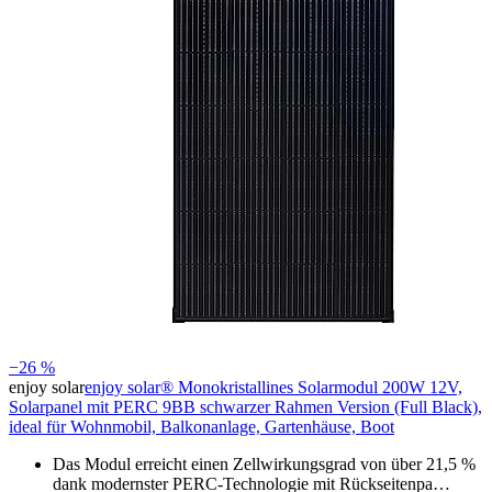
−26 %
enjoy solar
enjoy solar® Monokristallines Solarmodul 200W 12V,
Solarpanel mit PERC 9BB schwarzer Rahmen Version (Full Black),
ideal für Wohnmobil, Balkonanlage, Gartenhäuse, Boot
Das Modul erreicht einen Zellwirkungsgrad von über 21,5 %
dank modernster PERC-Technologie mit Rückseitenpa…