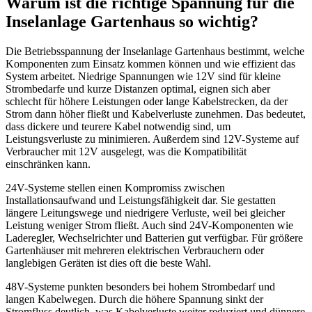
Warum ist die richtige Spannung für die
Inselanlage Gartenhaus so wichtig?
Die Betriebsspannung der Inselanlage Gartenhaus bestimmt, welche
Komponenten zum Einsatz kommen können und wie effizient das
System arbeitet. Niedrige Spannungen wie 12V sind für kleine
Strombedarfe und kurze Distanzen optimal, eignen sich aber
schlecht für höhere Leistungen oder lange Kabelstrecken, da der
Strom dann höher fließt und Kabelverluste zunehmen. Das bedeutet,
dass dickere und teurere Kabel notwendig sind, um
Leistungsverluste zu minimieren. Außerdem sind 12V-Systeme auf
Verbraucher mit 12V ausgelegt, was die Kompatibilität
einschränken kann.
24V-Systeme stellen einen Kompromiss zwischen
Installationsaufwand und Leistungsfähigkeit dar. Sie gestatten
längere Leitungswege und niedrigere Verluste, weil bei gleicher
Leistung weniger Strom fließt. Auch sind 24V-Komponenten wie
Laderegler, Wechselrichter und Batterien gut verfügbar. Für größere
Gartenhäuser mit mehreren elektrischen Verbrauchern oder
langlebigen Geräten ist dies oft die beste Wahl.
48V-Systeme punkten besonders bei hohem Strombedarf und
langen Kabelwegen. Durch die höhere Spannung sinkt der
Stromfluss deutlich, was Kabelverluste weiter reduziert und dünnere