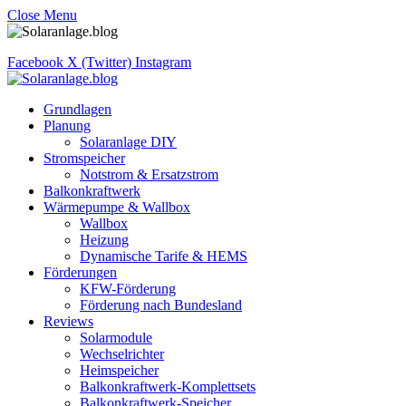
Close Menu
Facebook
X (Twitter)
Instagram
Grundlagen
Planung
Solaranlage DIY
Stromspeicher
Notstrom & Ersatzstrom
Balkonkraftwerk
Wärmepumpe & Wallbox
Wallbox
Heizung
Dynamische Tarife & HEMS
Förderungen
KFW-Förderung
Förderung nach Bundesland
Reviews
Solarmodule
Wechselrichter
Heimspeicher
Balkonkraftwerk-Komplettsets
Balkonkraftwerk-Speicher