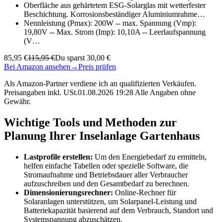
Oberfläche aus gehärtetem ESG-Solarglas mit wetterfester
Beschichtung. Korrosionsbeständiger Aluminiumrahme…
Nennleistung (Pmax): 200W -- max. Spannung (Vmp):
19,80V -- Max. Strom (Imp): 10,10A -- Leerlaufspannung
(V…
85,95 €
115,95 €
Du sparst 30,00 €
Bei Amazon ansehen
→
Preis prüfen
Als Amazon-Partner verdiene ich an qualifizierten Verkäufen.
Preisangaben inkl. USt.01.08.2026 19:28 Alle Angaben ohne
Gewähr.
Wichtige Tools und Methoden zur
Planung Ihrer Inselanlage Gartenhaus
Lastprofile erstellen:
Um den Energiebedarf zu ermitteln,
helfen einfache Tabellen oder spezielle Software, die
Stromaufnahme und Betriebsdauer aller Verbraucher
aufzuschreiben und den Gesamtbedarf zu berechnen.
Dimensionierungsrechner:
Online-Rechner für
Solaranlagen unterstützen, um Solarpanel-Leistung und
Batteriekapazität basierend auf dem Verbrauch, Standort und
Systemspannung abzuschätzen.