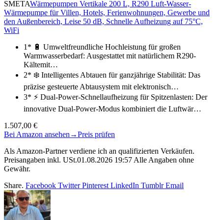
SMETA
Wärmepumpen Vertikale 200 L, R290 Luft-Wasser-
Wärmepumpe für Villen, Hotels, Ferienwohnungen, Gewerbe und
den Außenbereich, Leise 50 dB, Schnelle Aufheizung auf 75°C,
WiFi
1* 🔋 Umweltfreundliche Hochleistung für großen
Warmwasserbedarf: Ausgestattet mit natürlichem R290-
Kältemit…
2* ❄️ Intelligentes Abtauen für ganzjährige Stabilität: Das
präzise gesteuerte Abtausystem mit elektronisch…
3* ⚡ Dual-Power-Schnellaufheizung für Spitzenlasten: Der
innovative Dual-Power-Modus kombiniert die Luftwär…
1.507,00 €
Bei Amazon ansehen
→
Preis prüfen
Als Amazon-Partner verdiene ich an qualifizierten Verkäufen.
Preisangaben inkl. USt.01.08.2026 19:57 Alle Angaben ohne
Gewähr.
Share.
Facebook
Twitter
Pinterest
LinkedIn
Tumblr
Email