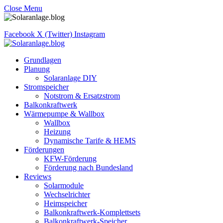
Close Menu
Facebook
X (Twitter)
Instagram
Grundlagen
Planung
Solaranlage DIY
Stromspeicher
Notstrom & Ersatzstrom
Balkonkraftwerk
Wärmepumpe & Wallbox
Wallbox
Heizung
Dynamische Tarife & HEMS
Förderungen
KFW-Förderung
Förderung nach Bundesland
Reviews
Solarmodule
Wechselrichter
Heimspeicher
Balkonkraftwerk-Komplettsets
Balkonkraftwerk-Speicher