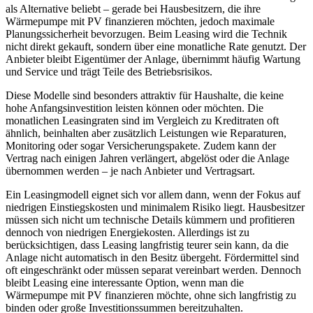
als Alternative beliebt – gerade bei Hausbesitzern, die ihre
Wärmepumpe mit PV finanzieren möchten, jedoch maximale
Planungssicherheit bevorzugen. Beim Leasing wird die Technik
nicht direkt gekauft, sondern über eine monatliche Rate genutzt. Der
Anbieter bleibt Eigentümer der Anlage, übernimmt häufig Wartung
und Service und trägt Teile des Betriebsrisikos.
Diese Modelle sind besonders attraktiv für Haushalte, die keine
hohe Anfangsinvestition leisten können oder möchten. Die
monatlichen Leasingraten sind im Vergleich zu Kreditraten oft
ähnlich, beinhalten aber zusätzlich Leistungen wie Reparaturen,
Monitoring oder sogar Versicherungspakete. Zudem kann der
Vertrag nach einigen Jahren verlängert, abgelöst oder die Anlage
übernommen werden – je nach Anbieter und Vertragsart.
Ein Leasingmodell eignet sich vor allem dann, wenn der Fokus auf
niedrigen Einstiegskosten und minimalem Risiko liegt. Hausbesitzer
müssen sich nicht um technische Details kümmern und profitieren
dennoch von niedrigen Energiekosten. Allerdings ist zu
berücksichtigen, dass Leasing langfristig teurer sein kann, da die
Anlage nicht automatisch in den Besitz übergeht. Fördermittel sind
oft eingeschränkt oder müssen separat vereinbart werden. Dennoch
bleibt Leasing eine interessante Option, wenn man die
Wärmepumpe mit PV finanzieren möchte, ohne sich langfristig zu
binden oder große Investitionssummen bereitzuhalten.