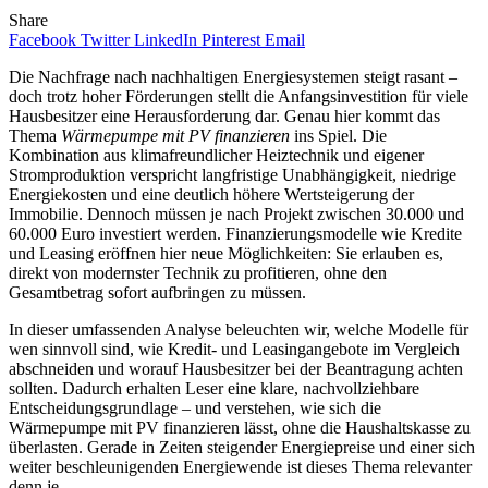
Share
Facebook
Twitter
LinkedIn
Pinterest
Email
Die Nachfrage nach nachhaltigen Energiesystemen steigt rasant –
doch trotz hoher Förderungen stellt die Anfangsinvestition für viele
Hausbesitzer eine Herausforderung dar. Genau hier kommt das
Thema
Wärmepumpe mit PV finanzieren
ins Spiel. Die
Kombination aus klimafreundlicher Heiztechnik und eigener
Stromproduktion verspricht langfristige Unabhängigkeit, niedrige
Energiekosten und eine deutlich höhere Wertsteigerung der
Immobilie. Dennoch müssen je nach Projekt zwischen 30.000 und
60.000 Euro investiert werden. Finanzierungsmodelle wie Kredite
und Leasing eröffnen hier neue Möglichkeiten: Sie erlauben es,
direkt von modernster Technik zu profitieren, ohne den
Gesamtbetrag sofort aufbringen zu müssen.
In dieser umfassenden Analyse beleuchten wir, welche Modelle für
wen sinnvoll sind, wie Kredit- und Leasingangebote im Vergleich
abschneiden und worauf Hausbesitzer bei der Beantragung achten
sollten. Dadurch erhalten Leser eine klare, nachvollziehbare
Entscheidungsgrundlage – und verstehen, wie sich die
Wärmepumpe mit PV finanzieren lässt, ohne die Haushaltskasse zu
überlasten. Gerade in Zeiten steigender Energiepreise und einer sich
weiter beschleunigenden Energiewende ist dieses Thema relevanter
denn je.