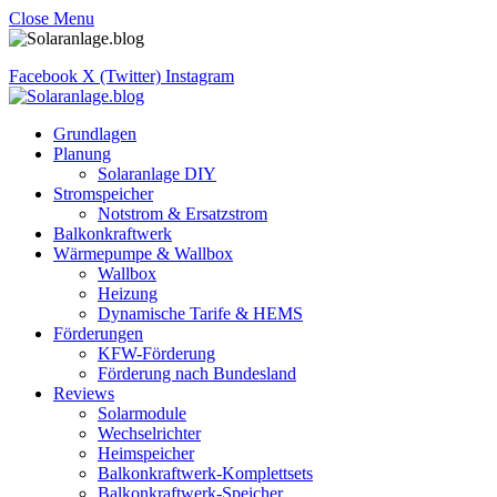
Close Menu
Facebook
X (Twitter)
Instagram
Grundlagen
Planung
Solaranlage DIY
Stromspeicher
Notstrom & Ersatzstrom
Balkonkraftwerk
Wärmepumpe & Wallbox
Wallbox
Heizung
Dynamische Tarife & HEMS
Förderungen
KFW-Förderung
Förderung nach Bundesland
Reviews
Solarmodule
Wechselrichter
Heimspeicher
Balkonkraftwerk-Komplettsets
Balkonkraftwerk-Speicher