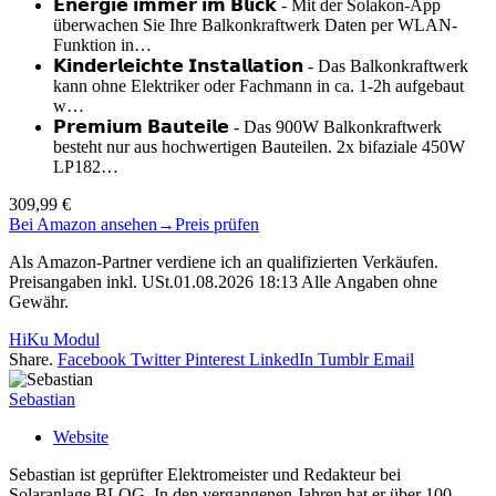
𝗘𝗻𝗲𝗿𝗴𝗶𝗲 𝗶𝗺𝗺𝗲𝗿 𝗶𝗺 𝗕𝗹𝗶𝗰𝗸 - Mit der Solakon-App
überwachen Sie Ihre Balkonkraftwerk Daten per WLAN-
Funktion in…
𝗞𝗶𝗻𝗱𝗲𝗿𝗹𝗲𝗶𝗰𝗵𝘁𝗲 𝗜𝗻𝘀𝘁𝗮𝗹𝗹𝗮𝘁𝗶𝗼𝗻 - Das Balkonkraftwerk
kann ohne Elektriker oder Fachmann in ca. 1-2h aufgebaut
w…
𝗣𝗿𝗲𝗺𝗶𝘂𝗺 𝗕𝗮𝘂𝘁𝗲𝗶𝗹𝗲 - Das 900W Balkonkraftwerk
besteht nur aus hochwertigen Bauteilen. 2x bifaziale 450W
LP182…
309,99 €
Bei Amazon ansehen
→
Preis prüfen
Als Amazon-Partner verdiene ich an qualifizierten Verkäufen.
Preisangaben inkl. USt.01.08.2026 18:13 Alle Angaben ohne
Gewähr.
HiKu Modul
Share.
Facebook
Twitter
Pinterest
LinkedIn
Tumblr
Email
Sebastian
Website
Sebastian ist geprüfter Elektromeister und Redakteur bei
Solaranlage.BLOG. In den vergangenen Jahren hat er über 100