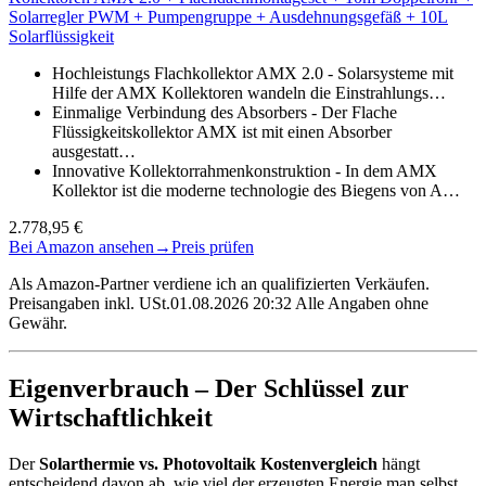
Solarregler PWM + Pumpengruppe + Ausdehnungsgefäß + 10L
Solarflüssigkeit
Hochleistungs Flachkollektor AMX 2.0 - Solarsysteme mit
Hilfe der AMX Kollektoren wandeln die Einstrahlungs…
Einmalige Verbindung des Absorbers - Der Flache
Flüssigkeitskollektor AMX ist mit einen Absorber
ausgestatt…
Innovative Kollektorrahmenkonstruktion - In dem AMX
Kollektor ist die moderne technologie des Biegens von A…
2.778,95 €
Bei Amazon ansehen
→
Preis prüfen
Als Amazon-Partner verdiene ich an qualifizierten Verkäufen.
Preisangaben inkl. USt.01.08.2026 20:32 Alle Angaben ohne
Gewähr.
Eigenverbrauch – Der Schlüssel zur
Wirtschaftlichkeit
Der
Solarthermie vs. Photovoltaik Kostenvergleich
hängt
entscheidend davon ab, wie viel der erzeugten Energie man selbst