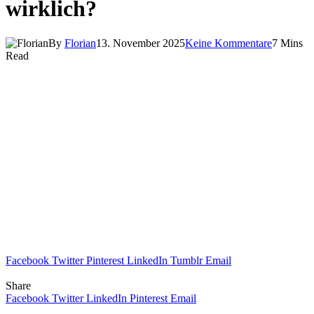
wirklich?
By
Florian
13. November 2025
Keine Kommentare
7 Mins
Read
Facebook
Twitter
Pinterest
LinkedIn
Tumblr
Email
Share
Facebook
Twitter
LinkedIn
Pinterest
Email