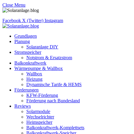
Close Menu
Facebook
X (Twitter)
Instagram
Grundlagen
Planung
Solaranlage DIY
Stromspeicher
Notstrom & Ersatzstrom
Balkonkraftwerk
Wärmepumpe & Wallbox
Wallbox
Heizung
Dynamische Tarife & HEMS
Förderungen
KFW-Förderung
Förderung nach Bundesland
Reviews
Solarmodule
Wechselrichter
Heimspeicher
Balkonkraftwerk-Komplettsets
Balkonkraftwerk-Speicher