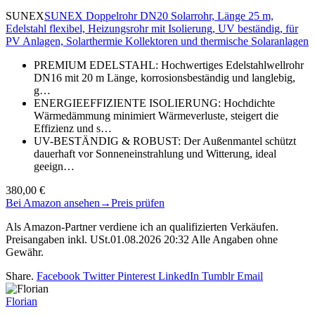
SUNEX
SUNEX Doppelrohr DN20 Solarrohr, Länge 25 m,
Edelstahl flexibel, Heizungsrohr mit Isolierung, UV beständig, für
PV Anlagen, Solarthermie Kollektoren und thermische Solaranlagen
PREMIUM EDELSTAHL: Hochwertiges Edelstahlwellrohr
DN16 mit 20 m Länge, korrosionsbeständig und langlebig,
g…
ENERGIEEFFIZIENTE ISOLIERUNG: Hochdichte
Wärmedämmung minimiert Wärmeverluste, steigert die
Effizienz und s…
UV-BESTÄNDIG & ROBUST: Der Außenmantel schützt
dauerhaft vor Sonneneinstrahlung und Witterung, ideal
geeign…
380,00 €
Bei Amazon ansehen
→
Preis prüfen
Als Amazon-Partner verdiene ich an qualifizierten Verkäufen.
Preisangaben inkl. USt.01.08.2026 20:32 Alle Angaben ohne
Gewähr.
Share.
Facebook
Twitter
Pinterest
LinkedIn
Tumblr
Email
Florian