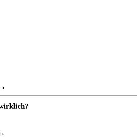
ab.
wirklich?
h.