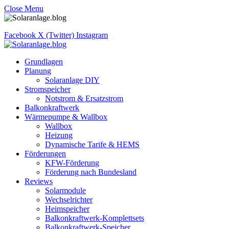
Close Menu
Facebook
X (Twitter)
Instagram
Grundlagen
Planung
Solaranlage DIY
Stromspeicher
Notstrom & Ersatzstrom
Balkonkraftwerk
Wärmepumpe & Wallbox
Wallbox
Heizung
Dynamische Tarife & HEMS
Förderungen
KFW-Förderung
Förderung nach Bundesland
Reviews
Solarmodule
Wechselrichter
Heimspeicher
Balkonkraftwerk-Komplettsets
Balkonkraftwerk-Speicher