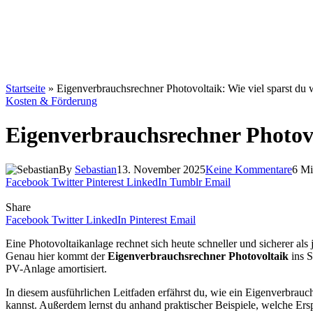
Startseite
»
Eigenverbrauchsrechner Photovoltaik: Wie viel sparst du 
Kosten & Förderung
Eigenverbrauchsrechner Photovol
By
Sebastian
13. November 2025
Keine Kommentare
6 Mi
Facebook
Twitter
Pinterest
LinkedIn
Tumblr
Email
Share
Facebook
Twitter
LinkedIn
Pinterest
Email
Eine Photovoltaikanlage rechnet sich heute schneller und sicherer als
Genau hier kommt der
Eigenverbrauchsrechner Photovoltaik
ins S
PV-Anlage amortisiert.
In diesem ausführlichen Leitfaden erfährst du, wie ein Eigenverbrauc
kannst. Außerdem lernst du anhand praktischer Beispiele, welche Ersp