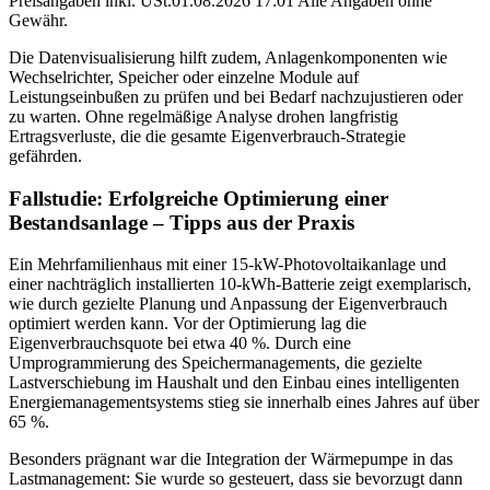
Preisangaben inkl. USt.01.08.2026 17:01 Alle Angaben ohne
Gewähr.
Die Datenvisualisierung hilft zudem, Anlagenkomponenten wie
Wechselrichter, Speicher oder einzelne Module auf
Leistungseinbußen zu prüfen und bei Bedarf nachzujustieren oder
zu warten. Ohne regelmäßige Analyse drohen langfristig
Ertragsverluste, die die gesamte Eigenverbrauch-Strategie
gefährden.
Fallstudie: Erfolgreiche Optimierung einer
Bestandsanlage – Tipps aus der Praxis
Ein Mehrfamilienhaus mit einer 15-kW-Photovoltaikanlage und
einer nachträglich installierten 10-kWh-Batterie zeigt exemplarisch,
wie durch gezielte Planung und Anpassung der Eigenverbrauch
optimiert werden kann. Vor der Optimierung lag die
Eigenverbrauchsquote bei etwa 40 %. Durch eine
Umprogrammierung des Speichermanagements, die gezielte
Lastverschiebung im Haushalt und den Einbau eines intelligenten
Energiemanagementsystems stieg sie innerhalb eines Jahres auf über
65 %.
Besonders prägnant war die Integration der Wärmepumpe in das
Lastmanagement: Sie wurde so gesteuert, dass sie bevorzugt dann