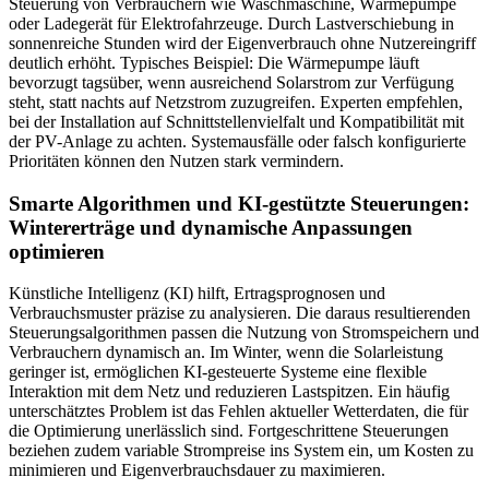
Steuerung von Verbrauchern wie Waschmaschine, Wärmepumpe
oder Ladegerät für Elektrofahrzeuge. Durch Lastverschiebung in
sonnenreiche Stunden wird der Eigenverbrauch ohne Nutzereingriff
deutlich erhöht. Typisches Beispiel: Die Wärmepumpe läuft
bevorzugt tagsüber, wenn ausreichend Solarstrom zur Verfügung
steht, statt nachts auf Netzstrom zuzugreifen. Experten empfehlen,
bei der Installation auf Schnittstellenvielfalt und Kompatibilität mit
der PV-Anlage zu achten. Systemausfälle oder falsch konfigurierte
Prioritäten können den Nutzen stark vermindern.
Smarte Algorithmen und KI-gestützte Steuerungen:
Wintererträge und dynamische Anpassungen
optimieren
Künstliche Intelligenz (KI) hilft, Ertragsprognosen und
Verbrauchsmuster präzise zu analysieren. Die daraus resultierenden
Steuerungsalgorithmen passen die Nutzung von Stromspeichern und
Verbrauchern dynamisch an. Im Winter, wenn die Solarleistung
geringer ist, ermöglichen KI-gesteuerte Systeme eine flexible
Interaktion mit dem Netz und reduzieren Lastspitzen. Ein häufig
unterschätztes Problem ist das Fehlen aktueller Wetterdaten, die für
die Optimierung unerlässlich sind. Fortgeschrittene Steuerungen
beziehen zudem variable Strompreise ins System ein, um Kosten zu
minimieren und Eigenverbrauchsdauer zu maximieren.