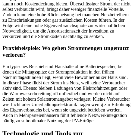
kaum noch Kostendeckung bieten. Überschüssiger Strom, der nicht
selbst verbraucht wird, bringt daher weniger finanzielle Vorteile.
Zudem kann eine hohe Rückspeisung bei manchen Netzbetreibern
zu Einschränkungen oder gar zusätzlichen Kosten führen. In der
Folge wird eine hohe Eigenverbrauchsquote zur wirtschaftlichen
Notwendigkeit, um die Amortisationszeit der Investition zu
verkürzen und die Stromkosten nachhaltig zu senken.
Praxisbeispiele: Wo gehen Strommengen ungenutzt
verloren?
Ein typisches Beispiel sind Haushalte ohne Batteriespeicher, bei
denen die Mittagsspitze der Stromproduktion in den frühen
Nachmittagsstunden liegt, wenn viele Bewohner außer Haus sind.
In dieser Phase fließt der Strom ins Netz, weil keine Verbraucher
aktiv sind. Ebenso bleiben Ladungen von Elektrofahrzeugen oder
die Warmwasserbereitung oft unflexibel und werden nicht auf
Zeiten mit hohem Solarstromangebot verlagert. Kleine Verbraucher
wie Licht oder Unterhaltungselektronik tragen wenig zur Erhöhung
des Eigenverbrauchs bei, wenn sie ungezielt betrieben werden.
Auch in Mehrparteienhäusern führt fehlende Netzwerkintegration
häufig zu suboptimaler Nutzung der PV-Erträge.
Technologie und Tools zur