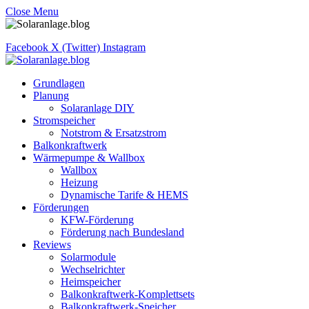
Close Menu
Facebook
X (Twitter)
Instagram
Grundlagen
Planung
Solaranlage DIY
Stromspeicher
Notstrom & Ersatzstrom
Balkonkraftwerk
Wärmepumpe & Wallbox
Wallbox
Heizung
Dynamische Tarife & HEMS
Förderungen
KFW-Förderung
Förderung nach Bundesland
Reviews
Solarmodule
Wechselrichter
Heimspeicher
Balkonkraftwerk-Komplettsets
Balkonkraftwerk-Speicher