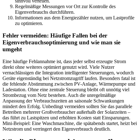
sinnvoll verteilen.
Regelmäßige Messungen vor Ort zur Kontrolle des
Eigenverbrauchs durchführen.
Informationen aus dem Energiezähler nutzen, um Lastprofile
zu optimieren.
Fehler vermeiden: Häufige Fallen bei der
Eigenverbrauchsoptimierung und wie man sie
umgeht
Eine häufige Fehlannahme ist, dass jeder selbst erzeugte Strom
direkt ohne weiteres optimiert genutzt wird. Viele Nutzer
vernachlässigen die Integration intelligenter Steuerungen, wodurch
Geräte eigenständig bei Netzstromzugriff laufen. Besonders fatal ist
die fehlende Abstimmung zwischen PV-Anlage, Wärmepumpe und
Ladestation. Ohne eine zentrale Steuerung bleibt oft unnötig viel
Strombezug vom Netz bestehen. Auch die unregelmäßige
Anpassung der Verbrauchszeiten an saisonale Schwankungen
mindert den Erfolg. Unbedingt vermeiden sollten Sie das parallele
Betreiben mehrerer Großverbraucher außerhalb der Solarzeiten –
das führt zu Lastspitzen und erhöhten Kosten statt Einsparungen.
Mini-Beispiel: Eine Waschmaschine, die spätabends startet, heizt bei
Netzstrom und verringert den Eigenverbrauch deutlich.