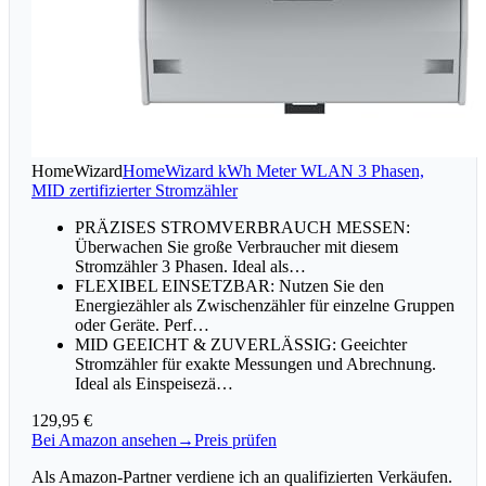
HomeWizard
HomeWizard kWh Meter WLAN 3 Phasen,
MID zertifizierter Stromzähler
PRÄZISES STROMVERBRAUCH MESSEN:
Überwachen Sie große Verbraucher mit diesem
Stromzähler 3 Phasen. Ideal als…
FLEXIBEL EINSETZBAR: Nutzen Sie den
Energiezähler als Zwischenzähler für einzelne Gruppen
oder Geräte. Perf…
MID GEEICHT & ZUVERLÄSSIG: Geeichter
Stromzähler für exakte Messungen und Abrechnung.
Ideal als Einspeisezä…
129,95 €
Bei Amazon ansehen
→
Preis prüfen
Als Amazon-Partner verdiene ich an qualifizierten Verkäufen.