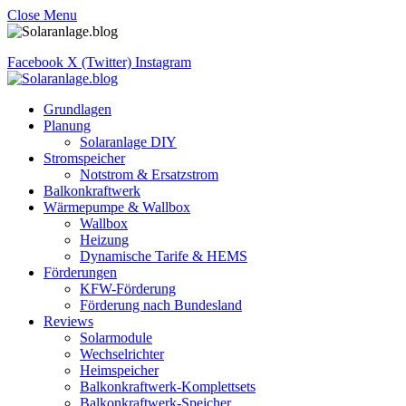
Close Menu
Facebook
X (Twitter)
Instagram
Grundlagen
Planung
Solaranlage DIY
Stromspeicher
Notstrom & Ersatzstrom
Balkonkraftwerk
Wärmepumpe & Wallbox
Wallbox
Heizung
Dynamische Tarife & HEMS
Förderungen
KFW-Förderung
Förderung nach Bundesland
Reviews
Solarmodule
Wechselrichter
Heimspeicher
Balkonkraftwerk-Komplettsets
Balkonkraftwerk-Speicher