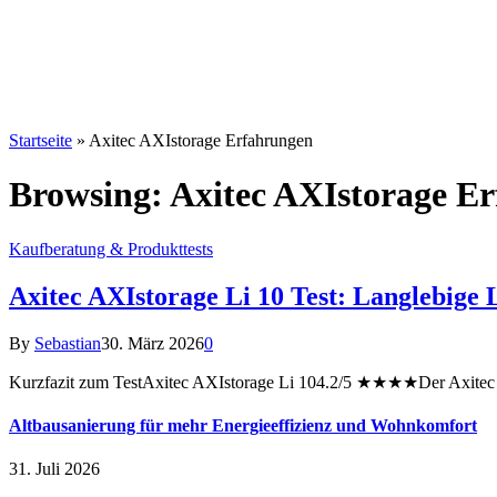
Startseite
»
Axitec AXIstorage Erfahrungen
Browsing:
Axitec AXIstorage E
Kaufberatung & Produkttests
Axitec AXIstorage Li 10 Test: Langlebige 
By
Sebastian
30. März 2026
0
Kurzfazit zum TestAxitec AXIstorage Li 104.2/5 ★★★★Der Axitec AX
Altbausanierung für mehr Energieeffizienz und Wohnkomfort
31. Juli 2026