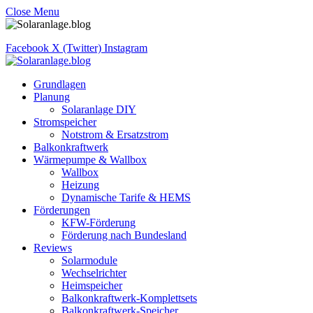
Close Menu
Facebook
X (Twitter)
Instagram
Grundlagen
Planung
Solaranlage DIY
Stromspeicher
Notstrom & Ersatzstrom
Balkonkraftwerk
Wärmepumpe & Wallbox
Wallbox
Heizung
Dynamische Tarife & HEMS
Förderungen
KFW-Förderung
Förderung nach Bundesland
Reviews
Solarmodule
Wechselrichter
Heimspeicher
Balkonkraftwerk-Komplettsets
Balkonkraftwerk-Speicher