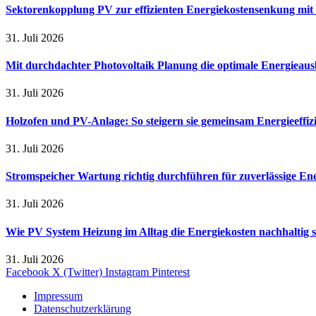
Sektorenkopplung PV zur effizienten Energiekostensenkung mit
31. Juli 2026
Mit durchdachter Photovoltaik Planung die optimale Energieaus
31. Juli 2026
Holzofen und PV-Anlage: So steigern sie gemeinsam Energieeffi
31. Juli 2026
Stromspeicher Wartung richtig durchführen für zuverlässige En
31. Juli 2026
Wie PV System Heizung im Alltag die Energiekosten nachhaltig 
31. Juli 2026
Facebook
X (Twitter)
Instagram
Pinterest
Impressum
Datenschutzerklärung