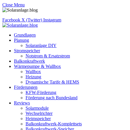
Close Menu
Facebook
X (Twitter)
Instagram
Grundlagen
Planung
Solaranlage DIY
Stromspeicher
Notstrom & Ersatzstrom
Balkonkraftwerk
Wärmepumpe & Wallbox
Wallbox
Heizung
Dynamische Tarife & HEMS
Förderungen
KFW-Förderung
Förderung nach Bundesland
Reviews
Solarmodule
Wechselrichter
Heimspeicher
Balkonkraftwerk-Komplettsets
Balkonkraftwerk-Speicher