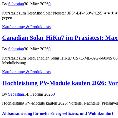
By
Sebastian
30. März 2026
0
Kurzfazit zum TestAiko Solar Neostar 3P54-BF-460W4.2/5 ★★★★Das
gegen…
Kaufberatung & Produkttests
Canadian Solar HiKu7 im Praxistest: Maxi
By
Sebastian
30. März 2026
0
Kurzfazit zum TestCanadian Solar HiKu7 CS7L-MB-AG-660MS 660Wp
Modulleistung…
Kaufberatung & Produkttests
Hochleistung PV-Module kaufen 2026: Vort
By
Sebastian
14. Februar 2026
0
Hochleistung PV-Module kaufen 2026: Vorteile, Nachteile, Preisniv
Altbausanierung für mehr Energieeffizienz und Wohnkomfort