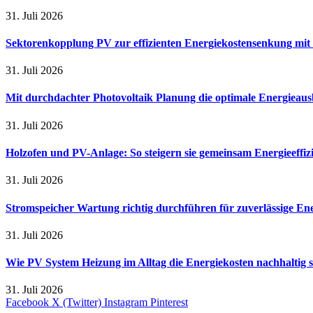
31. Juli 2026
Sektorenkopplung PV zur effizienten Energiekostensenkung mit
31. Juli 2026
Mit durchdachter Photovoltaik Planung die optimale Energieaus
31. Juli 2026
Holzofen und PV-Anlage: So steigern sie gemeinsam Energieeffi
31. Juli 2026
Stromspeicher Wartung richtig durchführen für zuverlässige En
31. Juli 2026
Wie PV System Heizung im Alltag die Energiekosten nachhaltig 
31. Juli 2026
Facebook
X (Twitter)
Instagram
Pinterest