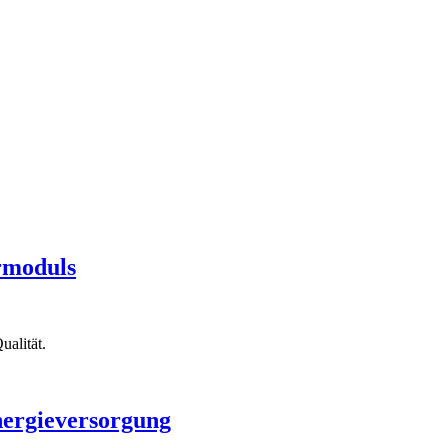
rmoduls
alität.
nergieversorgung