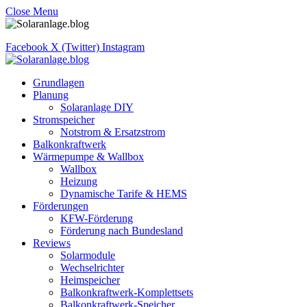
Close Menu
Facebook
X (Twitter)
Instagram
Grundlagen
Planung
Solaranlage DIY
Stromspeicher
Notstrom & Ersatzstrom
Balkonkraftwerk
Wärmepumpe & Wallbox
Wallbox
Heizung
Dynamische Tarife & HEMS
Förderungen
KFW-Förderung
Förderung nach Bundesland
Reviews
Solarmodule
Wechselrichter
Heimspeicher
Balkonkraftwerk-Komplettsets
Balkonkraftwerk-Speicher