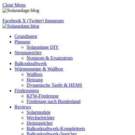
Close Menu
Facebook
X (Twitter)
Instagram
Grundlagen
Planung
Solaranlage DIY
Stromspeicher
Notstrom & Ersatzstrom
Balkonkraftwerk
Wärmepumpe & Wallbox
Wallbox
Heizung
Dynamische Tarife & HEMS
Förderungen
KFW-Förderung
Förderung nach Bundesland
Reviews
Solarmodule
Wechselrichter
Heimspeicher
Balkonkraftwerk-Komplettsets
Balkonkraftwerk-Speicher