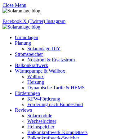
Close Menu
Facebook
X (Twitter)
Instagram
Grundlagen
Planung
Solaranlage DIY
Stromspeicher
Notstrom & Ersatzstrom
Balkonkraftwerk
Wärmepumpe & Wallbox
Wallbox
Heizung
Dynamische Tarife & HEMS
Förderungen
KFW-Förderung
Förderung nach Bundesland
Reviews
Solarmodule
Wechselrichter
Heimspeicher
Balkonkraftwerk-Komplettsets
Balkonkraftwerk-Speicher