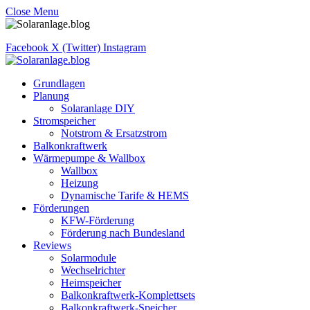
Close Menu
Facebook
X (Twitter)
Instagram
Grundlagen
Planung
Solaranlage DIY
Stromspeicher
Notstrom & Ersatzstrom
Balkonkraftwerk
Wärmepumpe & Wallbox
Wallbox
Heizung
Dynamische Tarife & HEMS
Förderungen
KFW-Förderung
Förderung nach Bundesland
Reviews
Solarmodule
Wechselrichter
Heimspeicher
Balkonkraftwerk-Komplettsets
Balkonkraftwerk-Speicher