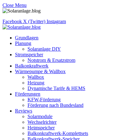
Close Menu
Facebook
X (Twitter)
Instagram
Grundlagen
Planung
Solaranlage DIY
Stromspeicher
Notstrom & Ersatzstrom
Balkonkraftwerk
Wärmepumpe & Wallbox
Wallbox
Heizung
Dynamische Tarife & HEMS
Förderungen
KFW-Förderung
Förderung nach Bundesland
Reviews
Solarmodule
Wechselrichter
Heimspeicher
Balkonkraftwerk-Komplettsets
Balkonkraftwerk-Speicher