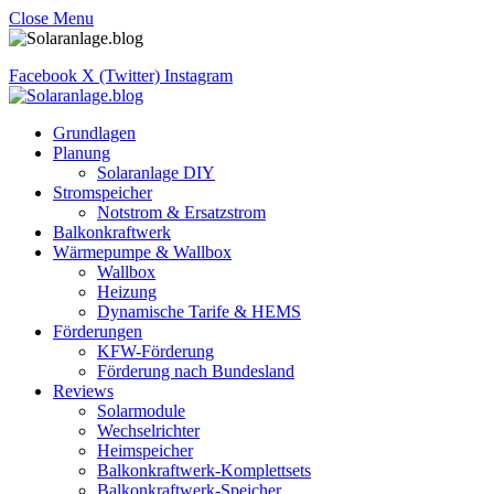
Close Menu
Facebook
X (Twitter)
Instagram
Grundlagen
Planung
Solaranlage DIY
Stromspeicher
Notstrom & Ersatzstrom
Balkonkraftwerk
Wärmepumpe & Wallbox
Wallbox
Heizung
Dynamische Tarife & HEMS
Förderungen
KFW-Förderung
Förderung nach Bundesland
Reviews
Solarmodule
Wechselrichter
Heimspeicher
Balkonkraftwerk-Komplettsets
Balkonkraftwerk-Speicher