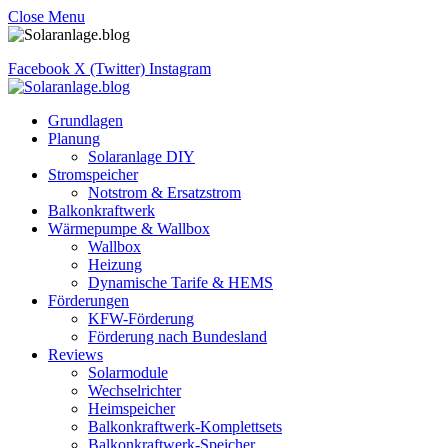
Close Menu
Facebook
X (Twitter)
Instagram
Grundlagen
Planung
Solaranlage DIY
Stromspeicher
Notstrom & Ersatzstrom
Balkonkraftwerk
Wärmepumpe & Wallbox
Wallbox
Heizung
Dynamische Tarife & HEMS
Förderungen
KFW-Förderung
Förderung nach Bundesland
Reviews
Solarmodule
Wechselrichter
Heimspeicher
Balkonkraftwerk-Komplettsets
Balkonkraftwerk-Speicher