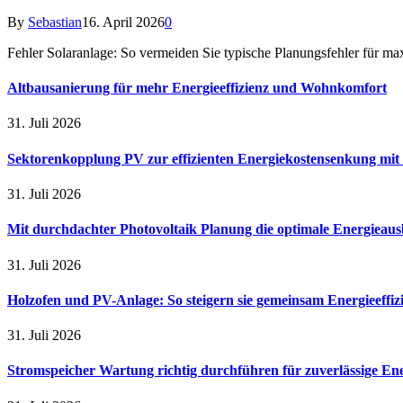
By
Sebastian
16. April 2026
0
Fehler Solaranlage: So vermeiden Sie typische Planungsfehler für ma
Altbausanierung für mehr Energieeffizienz und Wohnkomfort
31. Juli 2026
Sektorenkopplung PV zur effizienten Energiekostensenkung mit
31. Juli 2026
Mit durchdachter Photovoltaik Planung die optimale Energieaus
31. Juli 2026
Holzofen und PV-Anlage: So steigern sie gemeinsam Energieeffi
31. Juli 2026
Stromspeicher Wartung richtig durchführen für zuverlässige En