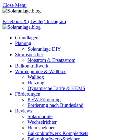
Close Menu
Facebook
X (Twitter)
Instagram
Grundlagen
Planung
Solaranlage DIY
Stromspeicher
Notstrom & Ersatzstrom
Balkonkraftwerk
Wärmepumpe & Wallbox
Wallbox
Heizung
Dynamische Tarife & HEMS
Förderungen
KFW-Förderung
Förderung nach Bundesland
Reviews
Solarmodule
Wechselrichter
Heimspeicher
Balkonkraftwerk-Komplettsets
Balkonkraftwerk-Speicher