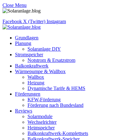
Close Menu
Facebook
X (Twitter)
Instagram
Grundlagen
Planung
Solaranlage DIY
Stromspeicher
Notstrom & Ersatzstrom
Balkonkraftwerk
Wärmepumpe & Wallbox
Wallbox
Heizung
Dynamische Tarife & HEMS
Förderungen
KFW-Förderung
Förderung nach Bundesland
Reviews
Solarmodule
Wechselrichter
Heimspeicher
Balkonkraftwerk-Komplettsets
Balkonkraftwerk-Speicher