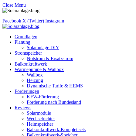
Close Menu
Facebook
X (Twitter)
Instagram
Grundlagen
Planung
Solaranlage DIY
Stromspeicher
Notstrom & Ersatzstrom
Balkonkraftwerk
Wärmepumpe & Wallbox
Wallbox
Heizung
Dynamische Tarife & HEMS
Förderungen
KFW-Förderung
Förderung nach Bundesland
Reviews
Solarmodule
Wechselrichter
Heimspeicher
Balkonkraftwerk-Komplettsets
Balkonkraftwerk-Speicher