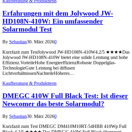
Kaufberatung & Produkttests
Erfahrungen mit dem Jolywood JW-
HD108N-410W: Ein umfassender
Solarmodul Test
By
Sebastian
30. März 2026
0
Kurzfazit zum TestJolywood JW-HD108N-410W4.2/5 ★★★★Das
Jolywood JW-HD108N-410W bietet eine solide Leistung und hohe
Effizienz.VorteileHohe EnergieeffizienzRobuste Doppelglas-
TechnologieGute Leistung bei diffusen
LichtverhältnissenNachteileHöheres…
Kaufberatung & Produkttests
DMEGC 410W Full Black Test: Ist dieser
Newcomer das beste Solarmodul?
By
Sebastian
30. März 2026
0
Kurzfazit zum Test DMEGC DM410M10RT-54HBB 410Wp Full
Black 4.2/5 ★★★★ Das DMEGC 410W Full Black überzeugt