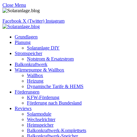
Close Menu
Facebook
X (Twitter)
Instagram
Grundlagen
Planung
Solaranlage DIY
Stromspeicher
Notstrom & Ersatzstrom
Balkonkraftwerk
Wärmepumpe & Wallbox
Wallbox
Heizung
Dynamische Tarife & HEMS
Förderungen
KFW-Förderung
Förderung nach Bundesland
Reviews
Solarmodule
Wechselrichter
Heimspeicher
Balkonkraftwerk-Komplettsets
Balkonkraftwerk-Speicher