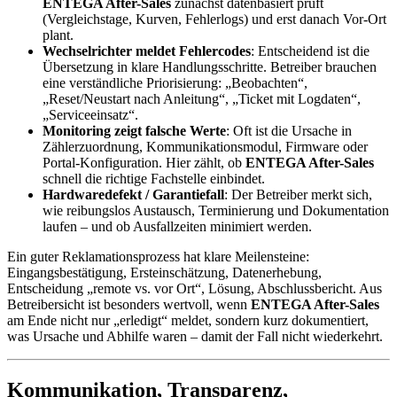
ENTEGA After-Sales
zunächst datenbasiert prüft
(Vergleichstage, Kurven, Fehlerlogs) und erst danach Vor-Ort
plant.
Wechselrichter meldet Fehlercodes
: Entscheidend ist die
Übersetzung in klare Handlungsschritte. Betreiber brauchen
eine verständliche Priorisierung: „Beobachten“,
„Reset/Neustart nach Anleitung“, „Ticket mit Logdaten“,
„Serviceeinsatz“.
Monitoring zeigt falsche Werte
: Oft ist die Ursache in
Zählerzuordnung, Kommunikationsmodul, Firmware oder
Portal-Konfiguration. Hier zählt, ob
ENTEGA After-Sales
schnell die richtige Fachstelle einbindet.
Hardwaredefekt / Garantiefall
: Der Betreiber merkt sich,
wie reibungslos Austausch, Terminierung und Dokumentation
laufen – und ob Ausfallzeiten minimiert werden.
Ein guter Reklamationsprozess hat klare Meilensteine:
Eingangsbestätigung, Ersteinschätzung, Datenerhebung,
Entscheidung „remote vs. vor Ort“, Lösung, Abschlussbericht. Aus
Betreibersicht ist besonders wertvoll, wenn
ENTEGA After-Sales
am Ende nicht nur „erledigt“ meldet, sondern kurz dokumentiert,
was Ursache und Abhilfe waren – damit der Fall nicht wiederkehrt.
Kommunikation, Transparenz,