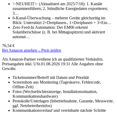
✨NEUHEIT✨ (Aktualisiert am 2025/7/18): 1. Kanäle
zusammenführen; 2. Stündliche Energiedaten exportieren;
3…
6-Kanal-Überwachung – mehrere Geräte gleichzeitig im
Blick: Unterstützt 2×Dreiphasen-, 1×Dreiphasen + 3×Ein…
Zero Feed-In Automation: Der EM06 erkennt
Solarüberschüsse (z. B. bei Mittagsspitzen) und aktiviert
automat…
76,54 €
Bei Amazon ansehen
→
Preis prüfen
Als Amazon-Partner verdiene ich an qualifizierten Verkäufen.
Preisangaben inkl. USt.01.08.2026 19:31 Alle Angaben ohne
Gewähr.
Ticketnummer/Betreff mit Datum und Priorität
Screenshots aus Monitoring (Tageskurve, Fehlercode,
Offline-Zeit)
Fotos (Wechselrichteranzeige, Installationssituation,
Kommunikationshardware)
Protokolle/Unterlagen (Inbetriebnahme, Garantie, Messwerte,
ggf. Netzbetreiberinfos)
Kommunikationsverlauf und vereinbarte nächste Schritte