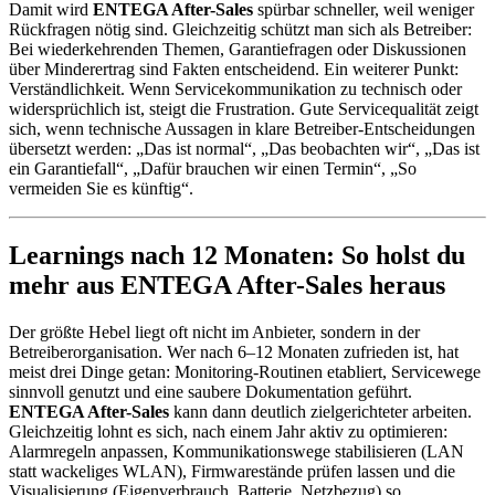
Damit wird
ENTEGA After-Sales
spürbar schneller, weil weniger
Rückfragen nötig sind. Gleichzeitig schützt man sich als Betreiber:
Bei wiederkehrenden Themen, Garantiefragen oder Diskussionen
über Minderertrag sind Fakten entscheidend. Ein weiterer Punkt:
Verständlichkeit. Wenn Servicekommunikation zu technisch oder
widersprüchlich ist, steigt die Frustration. Gute Servicequalität zeigt
sich, wenn technische Aussagen in klare Betreiber-Entscheidungen
übersetzt werden: „Das ist normal“, „Das beobachten wir“, „Das ist
ein Garantiefall“, „Dafür brauchen wir einen Termin“, „So
vermeiden Sie es künftig“.
Learnings nach 12 Monaten: So holst du
mehr aus ENTEGA After-Sales heraus
Der größte Hebel liegt oft nicht im Anbieter, sondern in der
Betreiberorganisation. Wer nach 6–12 Monaten zufrieden ist, hat
meist drei Dinge getan: Monitoring-Routinen etabliert, Servicewege
sinnvoll genutzt und eine saubere Dokumentation geführt.
ENTEGA After-Sales
kann dann deutlich zielgerichteter arbeiten.
Gleichzeitig lohnt es sich, nach einem Jahr aktiv zu optimieren:
Alarmregeln anpassen, Kommunikationswege stabilisieren (LAN
statt wackeliges WLAN), Firmwarestände prüfen lassen und die
Visualisierung (Eigenverbrauch, Batterie, Netzbezug) so