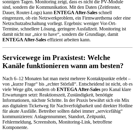
sonnigen Tagen. Monitoring zeigt, dass es nicht die PV-Module
sind, sondern die Kommunikation. Mit den Daten (Zeitfenster,
Dauer, Router-Logs) kann
ENTEGA After-Sales
schnell
eingrenzen, ob ein Netzwerkproblem, ein Firmwarethema oder eine
Netzschutzabschaltung vorliegt. Ergebnis: weniger Vor-Ort-
Termine, schnellere Lösung, geringere Ausfallzeit. Monitoring ist
damit nicht nur „nice to have“, sondern die Grundlage, damit
ENTEGA After-Sales
effizient arbeiten kann.
Servicewege im Praxistest: Welche
Kanäle funktionieren wann am besten?
Nach 6–12 Monaten hat man meist mehrere Kontaktpunkte erlebt –
von „kurze Frage“ bis „echter Störfall“. Entscheidend ist nicht, ob es
viele Wege gibt, sondern ob
ENTEGA After-Sales
pro Kanal klare
Erwartungen setzt: Reaktionszeit, Zuständigkeit, benötigte
Informationen, nächste Schritte. In der Praxis bewährt sich ein Mix
aus digitalem Ticketweg für Nachverfolgbarkeit und direkter Hotline
für akute Ausfälle. Betreiber sollten dabei immer „servicefähig“
kommunizieren: Anlagennummer, Standort, Zeitpunkt,
Fehlermeldung, Screenshots, Monitoring-Link, betroffene
Komponente.