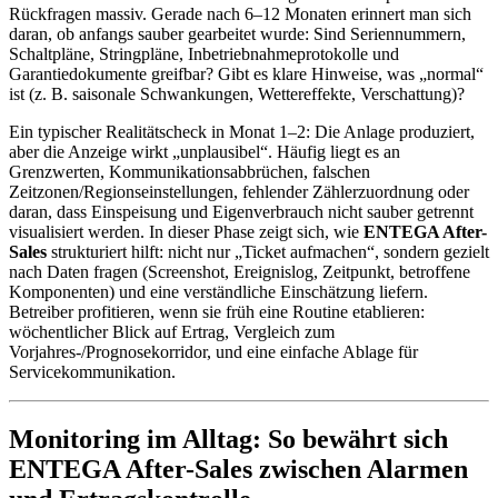
Rückfragen massiv. Gerade nach 6–12 Monaten erinnert man sich
daran, ob anfangs sauber gearbeitet wurde: Sind Seriennummern,
Schaltpläne, Stringpläne, Inbetriebnahmeprotokolle und
Garantiedokumente greifbar? Gibt es klare Hinweise, was „normal“
ist (z. B. saisonale Schwankungen, Wettereffekte, Verschattung)?
Ein typischer Realitätscheck in Monat 1–2: Die Anlage produziert,
aber die Anzeige wirkt „unplausibel“. Häufig liegt es an
Grenzwerten, Kommunikationsabbrüchen, falschen
Zeitzonen/Regionseinstellungen, fehlender Zählerzuordnung oder
daran, dass Einspeisung und Eigenverbrauch nicht sauber getrennt
visualisiert werden. In dieser Phase zeigt sich, wie
ENTEGA After-
Sales
strukturiert hilft: nicht nur „Ticket aufmachen“, sondern gezielt
nach Daten fragen (Screenshot, Ereignislog, Zeitpunkt, betroffene
Komponenten) und eine verständliche Einschätzung liefern.
Betreiber profitieren, wenn sie früh eine Routine etablieren:
wöchentlicher Blick auf Ertrag, Vergleich zum
Vorjahres-/Prognosekorridor, und eine einfache Ablage für
Servicekommunikation.
Monitoring im Alltag: So bewährt sich
ENTEGA After-Sales zwischen Alarmen