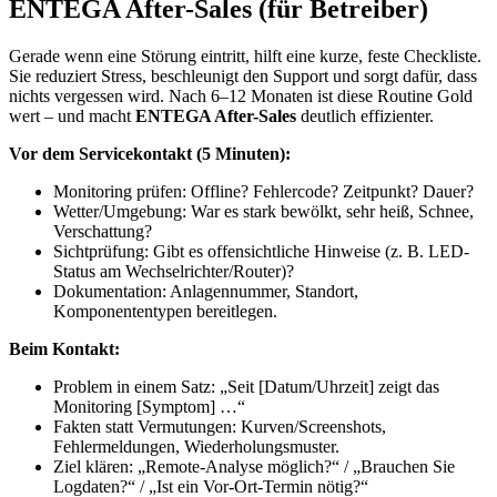
ENTEGA After-Sales (für Betreiber)
Gerade wenn eine Störung eintritt, hilft eine kurze, feste Checkliste.
Sie reduziert Stress, beschleunigt den Support und sorgt dafür, dass
nichts vergessen wird. Nach 6–12 Monaten ist diese Routine Gold
wert – und macht
ENTEGA After-Sales
deutlich effizienter.
Vor dem Servicekontakt (5 Minuten):
Monitoring prüfen: Offline? Fehlercode? Zeitpunkt? Dauer?
Wetter/Umgebung: War es stark bewölkt, sehr heiß, Schnee,
Verschattung?
Sichtprüfung: Gibt es offensichtliche Hinweise (z. B. LED-
Status am Wechselrichter/Router)?
Dokumentation: Anlagennummer, Standort,
Komponententypen bereitlegen.
Beim Kontakt:
Problem in einem Satz: „Seit [Datum/Uhrzeit] zeigt das
Monitoring [Symptom] …“
Fakten statt Vermutungen: Kurven/Screenshots,
Fehlermeldungen, Wiederholungsmuster.
Ziel klären: „Remote-Analyse möglich?“ / „Brauchen Sie
Logdaten?“ / „Ist ein Vor-Ort-Termin nötig?“