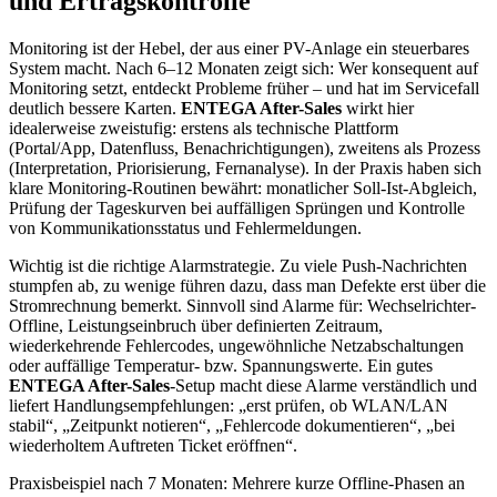
und Ertragskontrolle
Monitoring ist der Hebel, der aus einer PV-Anlage ein steuerbares
System macht. Nach 6–12 Monaten zeigt sich: Wer konsequent auf
Monitoring setzt, entdeckt Probleme früher – und hat im Servicefall
deutlich bessere Karten.
ENTEGA After-Sales
wirkt hier
idealerweise zweistufig: erstens als technische Plattform
(Portal/App, Datenfluss, Benachrichtigungen), zweitens als Prozess
(Interpretation, Priorisierung, Fernanalyse). In der Praxis haben sich
klare Monitoring-Routinen bewährt: monatlicher Soll-Ist-Abgleich,
Prüfung der Tageskurven bei auffälligen Sprüngen und Kontrolle
von Kommunikationsstatus und Fehlermeldungen.
Wichtig ist die richtige Alarmstrategie. Zu viele Push-Nachrichten
stumpfen ab, zu wenige führen dazu, dass man Defekte erst über die
Stromrechnung bemerkt. Sinnvoll sind Alarme für: Wechselrichter-
Offline, Leistungseinbruch über definierten Zeitraum,
wiederkehrende Fehlercodes, ungewöhnliche Netzabschaltungen
oder auffällige Temperatur- bzw. Spannungswerte. Ein gutes
ENTEGA After-Sales
-Setup macht diese Alarme verständlich und
liefert Handlungsempfehlungen: „erst prüfen, ob WLAN/LAN
stabil“, „Zeitpunkt notieren“, „Fehlercode dokumentieren“, „bei
wiederholtem Auftreten Ticket eröffnen“.
Praxisbeispiel nach 7 Monaten: Mehrere kurze Offline-Phasen an