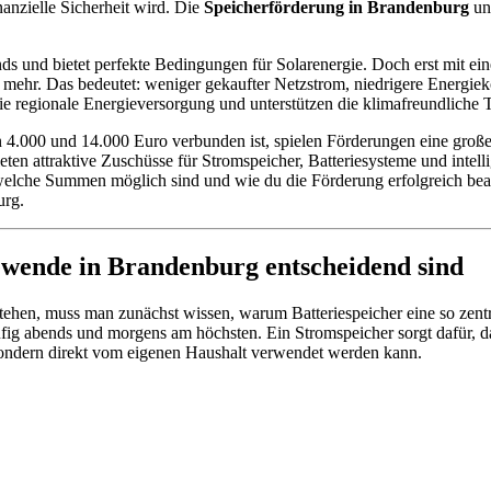
nanzielle Sicherheit wird. Die
Speicherförderung in Brandenburg
unt
s und bietet perfekte Bedingungen für Solarenergie. Doch erst mit e
r mehr. Das bedeutet: weniger gekaufter Netzstrom, niedrigere Energie
 die regionale Energieversorgung und unterstützen die klimafreundliche 
 4.000 und 14.000 Euro verbunden ist, spielen Förderungen eine groß
ten attraktive Zuschüsse für Stromspeicher, Batteriesysteme und inte
, welche Summen möglich sind und wie du die Förderung erfolgreich bean
urg.
ewende in Brandenburg entscheidend sind
tehen, muss man zunächst wissen, warum Batteriespeicher eine so zentr
ig abends und morgens am höchsten. Ein Stromspeicher sorgt dafür, da
 sondern direkt vom eigenen Haushalt verwendet werden kann.