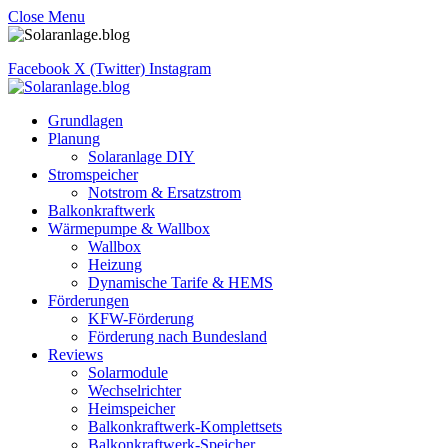
Close Menu
Facebook
X (Twitter)
Instagram
Grundlagen
Planung
Solaranlage DIY
Stromspeicher
Notstrom & Ersatzstrom
Balkonkraftwerk
Wärmepumpe & Wallbox
Wallbox
Heizung
Dynamische Tarife & HEMS
Förderungen
KFW-Förderung
Förderung nach Bundesland
Reviews
Solarmodule
Wechselrichter
Heimspeicher
Balkonkraftwerk-Komplettsets
Balkonkraftwerk-Speicher