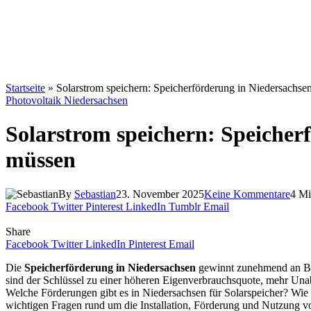
Startseite
»
Solarstrom speichern: Speicherförderung in Niedersachse
Photovoltaik Niedersachsen
Solarstrom speichern: Speicherf
müssen
By
Sebastian
23. November 2025
Keine Kommentare
4 Mi
Facebook
Twitter
Pinterest
LinkedIn
Tumblr
Email
Share
Facebook
Twitter
LinkedIn
Pinterest
Email
Die
Speicherförderung in Niedersachsen
gewinnt zunehmend an Bede
sind der Schlüssel zu einer höheren Eigenverbrauchsquote, mehr Unab
Welche Förderungen gibt es in Niedersachsen für Solarspeicher? Wie 
wichtigen Fragen rund um die Installation, Förderung und Nutzung vo