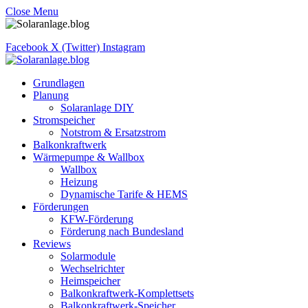
Close Menu
Facebook
X (Twitter)
Instagram
Grundlagen
Planung
Solaranlage DIY
Stromspeicher
Notstrom & Ersatzstrom
Balkonkraftwerk
Wärmepumpe & Wallbox
Wallbox
Heizung
Dynamische Tarife & HEMS
Förderungen
KFW-Förderung
Förderung nach Bundesland
Reviews
Solarmodule
Wechselrichter
Heimspeicher
Balkonkraftwerk-Komplettsets
Balkonkraftwerk-Speicher