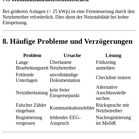
Bei größeren Anlagen (> 25 kWp) ist eine Fernsteuerung durch den
Netzbetreiber erforderlich. Dies dient der Netzstabilität bei hoher
Einspeisung.
8. Häufige Probleme und Verzögerungen
Problem
Ursache
Lösung
Lange
Überlastete
Frühzeitig
Bearbeitungszeit
Netzbetreiber
anmelden
Fehlende
unvollständige
Checkliste nutzen
Unterlagen
Dokumentation
Alternative
kein freier
Netzüberlastung
Anschlussstelle
Einspeisepunkt
suchen
Falscher Zähler
Rücksprache mit
Kommunikationsfehler
eingebaut
Netzbetreiber
Registrierung
fehlender EEG-
Nachregistrierung
vergessen
Anspruch
im MaStR