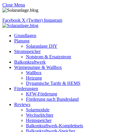
Close Menu
Facebook
X (Twitter)
Instagram
Grundlagen
Planung
Solaranlage DIY
Stromspeicher
Notstrom & Ersatzstrom
Balkonkraftwerk
Wärmepumpe & Wallbox
Wallbox
Heizung
Dynamische Tarife & HEMS
Förderungen
KFW-Förderung
Förderung nach Bundesland
Reviews
Solarmodule
Wechselrichter
Heimspeicher
Balkonkraftwerk-Komplettsets
Balkonkraftwerk-Speicher