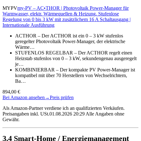
MYPV
my-PV – AC•THOR | Photovoltaik Power-Manager für
Warmwasser, elektr. Wärmequellen & Heizung. Stufenlose
Regelung von 0 bis 3 kW mit zusätzlichem 16 A Schaltausgang |
Internationale Ausführung
ACTHOR – Der ACTHOR ist ein 0 – 3 kW stufenlos
geregelter Photovoltaik Power-Manager, der elektrische
Wärme…
STUFENLOS REGELBAR – Der ACTHOR regelt einen
Heizstab stufenlos von 0 – 3 kW, sekundengenau ausgeregelt
je…
KOMBINIERBAR – Der kompakte PV Power-Manager ist
kompatibel mit über 70 Herstellern von Wechselrichtern,
Ba…
894,00 €
Bei Amazon ansehen
→
Preis prüfen
Als Amazon-Partner verdiene ich an qualifizierten Verkäufen.
Preisangaben inkl. USt.01.08.2026 20:29 Alle Angaben ohne
Gewähr.
3.4 Smart-Home / Energiemanagement