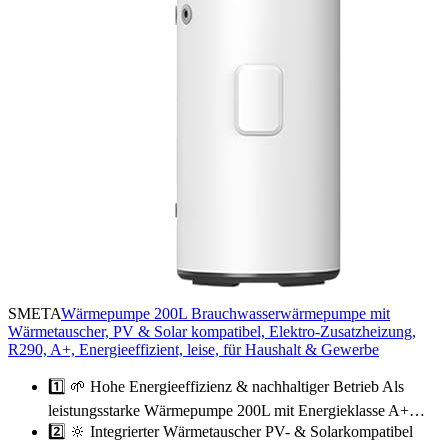
SMETA
Wärmepumpe 200L Brauchwasserwärmepumpe mit
Wärmetauscher, PV & Solar kompatibel, Elektro-Zusatzheizung,
R290, A+, Energieeffizient, leise, für Haushalt & Gewerbe
1️⃣ 🌱 Hohe Energieeffizienz & nachhaltiger Betrieb Als
leistungsstarke Wärmepumpe 200L mit Energieklasse A+…
2️⃣ 🔆 Integrierter Wärmetauscher PV- & Solarkompatibel