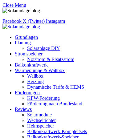
Close Menu
Facebook
X (Twitter)
Instagram
Grundlagen
Planung
Solaranlage DIY
Stromspeicher
Notstrom & Ersatzstrom
Balkonkraftwerk
Wärmepumpe & Wallbox
Wallbox
Heizung
Dynamische Tarife & HEMS
Förderungen
KFW-Förderung
Förderung nach Bundesland
Reviews
Solarmodule
Wechselrichter
Heimspeicher
Balkonkraftwerk-Komplettsets
Balkonkraftwerk-Speicher