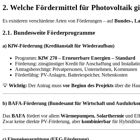
2. Welche Fördermittel für Photovoltaik gi
Es existieren verschiedene Arten von Förderungen – auf
Bundes-, L
2.1. Bundesweite Förderprogramme
a) KfW-Förderung (Kreditanstalt für Wiederaufbau)
Programm:
KfW 270 – Erneuerbare Energien – Standard
Förderung: zinsgünstiger Kredit für Anschaffung und Installati
Antragsberechtigt: Privatpersonen, Unternehmen, Kommunen
Förderfähig: PV-Anlagen, Batteriespeicher, Nebenkosten
💡
Wichtig:
Der Antrag muss
vor Beginn des Projekts
über die Hau
b) BAFA-Förderung (Bundesamt für Wirtschaft und Ausfuhrkon
Das
BAFA
fördert vor allem
Wärmepumpen, Solarthermie
und Ef
Zwar keine direkte PV-Förderung, aber
kombinierbar
für Hybridlös
c) Einspeisevergütung (EEG-Förderung)