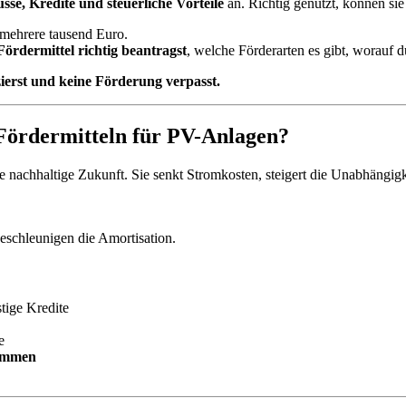
sse, Kredite und steuerliche Vorteile
an. Richtig genutzt, können sie
t mehrere tausend Euro.
 Fördermittel richtig beantragst
, welche Förderarten es gibt, worauf 
zierst und keine Förderung verpasst.
Fördermitteln für PV-Anlagen?
e nachhaltige Zukunft. Sie senkt Stromkosten, steigert die Unabhängi
beschleunigen die Amortisation.
tige Kredite
e
rammen