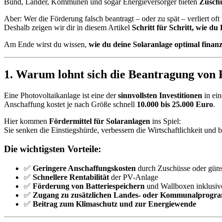
Bund, Länder, Kommunen und sogar Energieversorger bieten
Zuschü
Aber: Wer die Förderung falsch beantragt – oder zu spät – verliert of
Deshalb zeigen wir dir in diesem Artikel
Schritt für Schritt, wie du
Am Ende wirst du wissen,
wie du deine Solaranlage optimal finan
1. Warum lohnt sich die Beantragung von 
Eine Photovoltaikanlage ist eine der
sinnvollsten Investitionen
in ein
Anschaffung kostet je nach Größe schnell
10.000 bis 25.000 Euro
.
Hier kommen
Fördermittel für Solaranlagen
ins Spiel:
Sie senken die Einstiegshürde, verbessern die Wirtschaftlichkeit und 
Die wichtigsten Vorteile:
✅
Geringere Anschaffungskosten
durch Zuschüsse oder güns
✅
Schnellere Rentabilität
der PV-Anlage
✅
Förderung von Batteriespeichern
und Wallboxen inklusiv
✅
Zugang zu zusätzlichen Landes- oder Kommunalprog
✅
Beitrag zum Klimaschutz und zur Energiewende