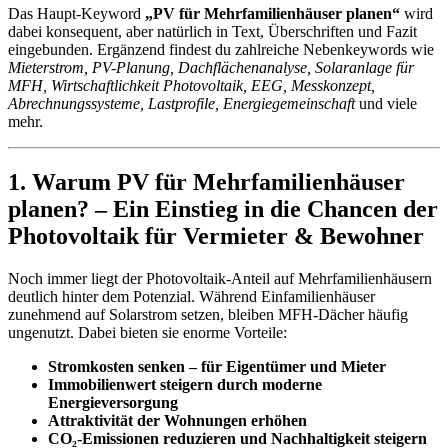
Das Haupt-Keyword
„PV für Mehrfamilienhäuser planen“
wird
dabei konsequent, aber natürlich in Text, Überschriften und Fazit
eingebunden. Ergänzend findest du zahlreiche Nebenkeywords wie
Mieterstrom, PV-Planung, Dachflächenanalyse, Solaranlage für
MFH, Wirtschaftlichkeit Photovoltaik, EEG, Messkonzept,
Abrechnungssysteme, Lastprofile, Energiegemeinschaft
und viele
mehr.
1. Warum PV für Mehrfamilienhäuser
planen? – Ein Einstieg in die Chancen der
Photovoltaik für Vermieter & Bewohner
Noch immer liegt der Photovoltaik-Anteil auf Mehrfamilienhäusern
deutlich hinter dem Potenzial. Während Einfamilienhäuser
zunehmend auf Solarstrom setzen, bleiben MFH-Dächer häufig
ungenutzt. Dabei bieten sie enorme Vorteile:
Stromkosten senken – für Eigentümer und Mieter
Immobilienwert steigern durch moderne
Energieversorgung
Attraktivität der Wohnungen erhöhen
CO₂-Emissionen reduzieren und Nachhaltigkeit steigern