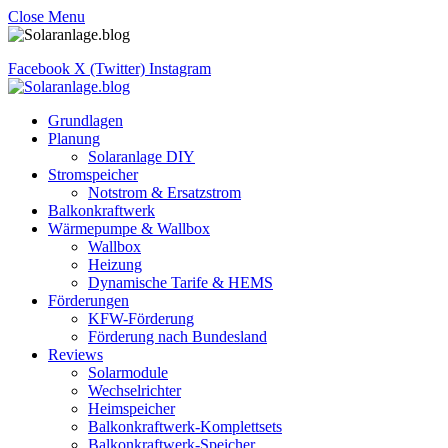
Close Menu
Facebook
X (Twitter)
Instagram
Grundlagen
Planung
Solaranlage DIY
Stromspeicher
Notstrom & Ersatzstrom
Balkonkraftwerk
Wärmepumpe & Wallbox
Wallbox
Heizung
Dynamische Tarife & HEMS
Förderungen
KFW-Förderung
Förderung nach Bundesland
Reviews
Solarmodule
Wechselrichter
Heimspeicher
Balkonkraftwerk-Komplettsets
Balkonkraftwerk-Speicher