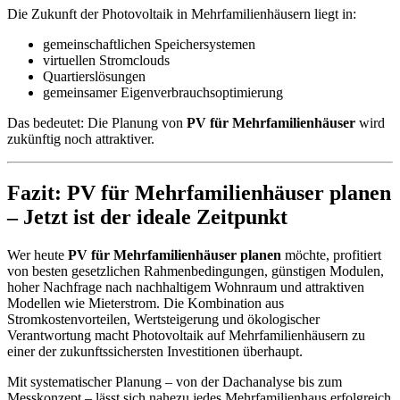
Die Zukunft der Photovoltaik in Mehrfamilienhäusern liegt in:
gemeinschaftlichen Speichersystemen
virtuellen Stromclouds
Quartierslösungen
gemeinsamer Eigenverbrauchsoptimierung
Das bedeutet: Die Planung von
PV für Mehrfamilienhäuser
wird
zukünftig noch attraktiver.
Fazit: PV für Mehrfamilienhäuser planen
– Jetzt ist der ideale Zeitpunkt
Wer heute
PV für Mehrfamilienhäuser planen
möchte, profitiert
von besten gesetzlichen Rahmenbedingungen, günstigen Modulen,
hoher Nachfrage nach nachhaltigem Wohnraum und attraktiven
Modellen wie Mieterstrom. Die Kombination aus
Stromkostenvorteilen, Wertsteigerung und ökologischer
Verantwortung macht Photovoltaik auf Mehrfamilienhäusern zu
einer der zukunftssichersten Investitionen überhaupt.
Mit systematischer Planung – von der Dachanalyse bis zum
Messkonzept – lässt sich nahezu jedes Mehrfamilienhaus erfolgreich