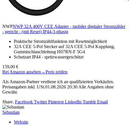
NWP
NWP 32A 400V CEE Adapter - mobiler digitaler Stromzähler
- geeicht - (mit Reset) IP44-3-phasig
Praktische Stromzählfunktion mit Resetmöglichkeit
32A CEE 5-Pol Stecker auf 32A CEE 5-Pol Kupplung,
Gummischlauchleitung H07RN-F 5G4
Schutzart IP44 - spritzwassergeschützt
159,00 €
Bei Amazon ansehen
→
Preis prüfen
Als Amazon-Partner verdiene ich an qualifizierten Verkäufen.
Preisangaben inkl. USt.01.08.2026 20:30 Alle Angaben ohne
Gewähr.
Share.
Facebook
Twitter
Pinterest
LinkedIn
Tumblr
Email
Sebastian
Website