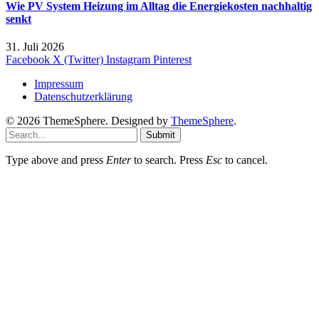
Wie PV System Heizung im Alltag die Energiekosten nachhaltig
senkt
31. Juli 2026
Facebook
X (Twitter)
Instagram
Pinterest
Impressum
Datenschutzerklärung
© 2026 ThemeSphere. Designed by
ThemeSphere
.
Submit
Type above and press
Enter
to search. Press
Esc
to cancel.