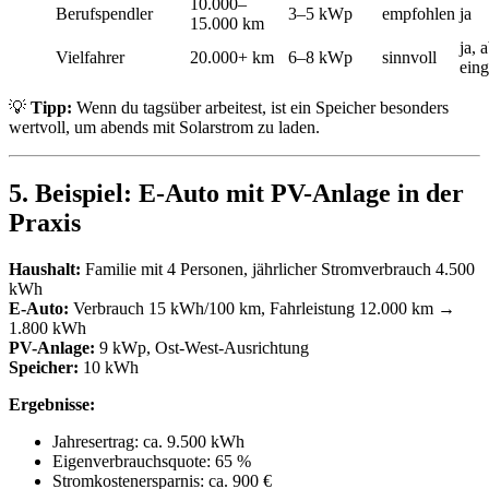
10.000–
Berufspendler
3–5 kWp
empfohlen
ja
15.000 km
ja, 
Vielfahrer
20.000+ km
6–8 kWp
sinnvoll
eing
💡
Tipp:
Wenn du tagsüber arbeitest, ist ein Speicher besonders
wertvoll, um abends mit Solarstrom zu laden.
5. Beispiel: E-Auto mit PV-Anlage in der
Praxis
Haushalt:
Familie mit 4 Personen, jährlicher Stromverbrauch 4.500
kWh
E-Auto:
Verbrauch 15 kWh/100 km, Fahrleistung 12.000 km →
1.800 kWh
PV-Anlage:
9 kWp, Ost-West-Ausrichtung
Speicher:
10 kWh
Ergebnisse:
Jahresertrag: ca. 9.500 kWh
Eigenverbrauchsquote: 65 %
Stromkostenersparnis: ca. 900 €