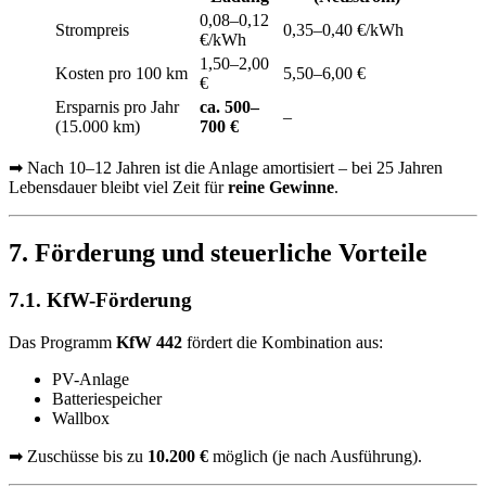
0,08–0,12
Strompreis
0,35–0,40 €/kWh
€/kWh
1,50–2,00
Kosten pro 100 km
5,50–6,00 €
€
Ersparnis pro Jahr
ca. 500–
–
(15.000 km)
700 €
➡ Nach 10–12 Jahren ist die Anlage amortisiert – bei 25 Jahren
Lebensdauer bleibt viel Zeit für
reine Gewinne
.
7. Förderung und steuerliche Vorteile
7.1. KfW-Förderung
Das Programm
KfW 442
fördert die Kombination aus:
PV-Anlage
Batteriespeicher
Wallbox
➡ Zuschüsse bis zu
10.200 €
möglich (je nach Ausführung).