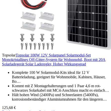
Topsolar
Topsolar 100W 12V Solarpanel Solarmodul-Set
Monokristallines Off-Gitter-System für Wohnmobil, Boot mit 20A
Solarladegerät Solar Laderegler, Hoher Wirkungsgrad
Komplette 100 W Solarmodul-Kits ideal für 12 V
Batterieladung, geeignet für Wohnmobile, Kabinen, Häuser,
Bo…
Kommt mit Z Montagehalterungen und 1 Paar 4,6 m rot-
schwarzes Solarkabel mit MC4-Anschluss macht es einfach…
Hält hohen Wind (2400Pa) und Schneelasten (5400Pa),
korrosionsbeständiger Aluminiumrahmen für den längeren…
125,68 €