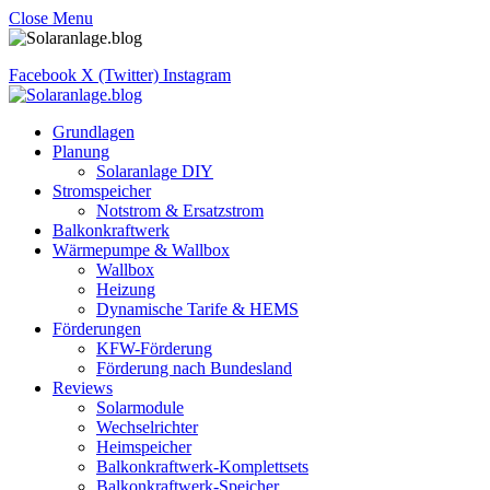
Close Menu
Facebook
X (Twitter)
Instagram
Grundlagen
Planung
Solaranlage DIY
Stromspeicher
Notstrom & Ersatzstrom
Balkonkraftwerk
Wärmepumpe & Wallbox
Wallbox
Heizung
Dynamische Tarife & HEMS
Förderungen
KFW-Förderung
Förderung nach Bundesland
Reviews
Solarmodule
Wechselrichter
Heimspeicher
Balkonkraftwerk-Komplettsets
Balkonkraftwerk-Speicher