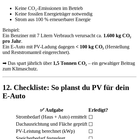
Keine CO₂-Emissionen im Betrieb
Keine fossilen Energieträger notwendig
Strom aus 100 % erneuerbarer Energie
Beispiel:
Ein Benziner mit 7 Litern Verbrauch verursacht ca.
1.600 kg CO₂
pro Jahr
.
Ein E-Auto mit PV-Ladung dagegen
< 100 kg CO₂
(Herstellung
und Reststromanteil eingerechnet).
➡ Das spart jährlich über
1,5 Tonnen CO₂
– ein gewaltiger Beitrag
zum Klimaschutz.
12. Checkliste: So planst du PV für dein
E-Auto
✅
Aufgabe
Erledigt?
Strombedarf (Haus + Auto) ermittelt
☐
Dachausrichtung und Fläche geprüft
☐
PV-Leistung berechnet (kWp)
☐
Speicherbedarf festgelegt
☐