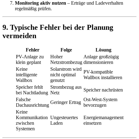
Monitoring aktiv nutzen
– Erträge und Ladeverhalten
regelmäßig prüfen.
9. Typische Fehler bei der Planung
vermeiden
Fehler
Folge
Lösung
PV-Anlage zu
Hoher
Anlage großzügig
klein geplant
Netzstrombezug
dimensionieren
Keine
Solarstrom wird
PV-kompatible
intelligente
nicht optimal
Wallbox installieren
Wallbox
genutzt
Speicher fehlt
Strombezug aus
Speicher nachrüsten
bei Nachtladung
Netz
Falsche
Ost-West-System
Geringer Ertrag
Dachausrichtung
bevorzugen
Keine
Kommunikation
Ungesteuertes
Energiemanagement
zwischen
Laden
einsetzen
Systemen