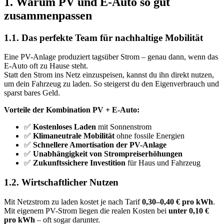
1. Warum PV und E-Auto so gut
zusammenpassen
1.1. Das perfekte Team für nachhaltige Mobilität
Eine PV-Anlage produziert tagsüber Strom – genau dann, wenn das
E-Auto oft zu Hause steht.
Statt den Strom ins Netz einzuspeisen, kannst du ihn direkt nutzen,
um dein Fahrzeug zu laden. So steigerst du den Eigenverbrauch und
sparst bares Geld.
Vorteile der Kombination PV + E-Auto:
✅
Kostenloses Laden
mit Sonnenstrom
✅
Klimaneutrale Mobilität
ohne fossile Energien
✅
Schnellere Amortisation der PV-Anlage
✅
Unabhängigkeit von Strompreiserhöhungen
✅
Zukunftssichere Investition
für Haus und Fahrzeug
1.2. Wirtschaftlicher Nutzen
Mit Netzstrom zu laden kostet je nach Tarif
0,30–0,40 € pro kWh
.
Mit eigenem PV-Strom liegen die realen Kosten bei
unter 0,10 €
pro kWh
– oft sogar darunter.