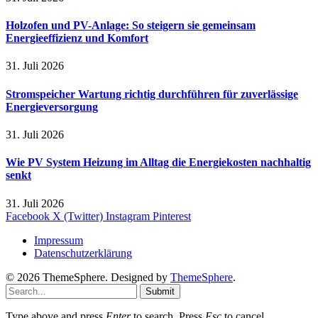
Holzofen und PV-Anlage: So steigern sie gemeinsam
Energieeffizienz und Komfort
31. Juli 2026
Stromspeicher Wartung richtig durchführen für zuverlässige
Energieversorgung
31. Juli 2026
Wie PV System Heizung im Alltag die Energiekosten nachhaltig
senkt
31. Juli 2026
Facebook
X (Twitter)
Instagram
Pinterest
Impressum
Datenschutzerklärung
© 2026 ThemeSphere. Designed by
ThemeSphere
.
Submit
Type above and press
Enter
to search. Press
Esc
to cancel.