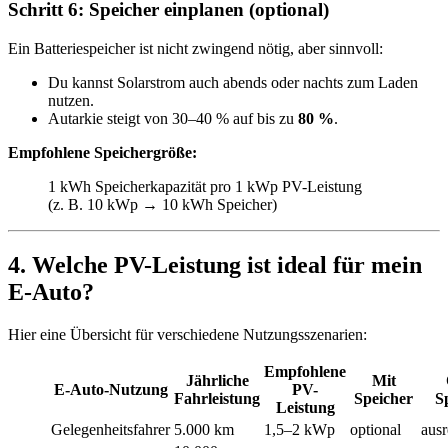
Schritt 6: Speicher einplanen (optional)
Ein Batteriespeicher ist nicht zwingend nötig, aber sinnvoll:
Du kannst Solarstrom auch abends oder nachts zum Laden
nutzen.
Autarkie steigt von 30–40 % auf bis zu
80 %
.
Empfohlene Speichergröße:
1 kWh Speicherkapazität pro 1 kWp PV-Leistung
(z. B. 10 kWp → 10 kWh Speicher)
4. Welche PV-Leistung ist ideal für mein
E-Auto?
Hier eine Übersicht für verschiedene Nutzungsszenarien:
Empfohlene
Jährliche
Mit
E-Auto-Nutzung
PV-
Fahrleistung
Speicher
S
Leistung
Gelegenheitsfahrer
5.000 km
1,5–2 kWp
optional
aus