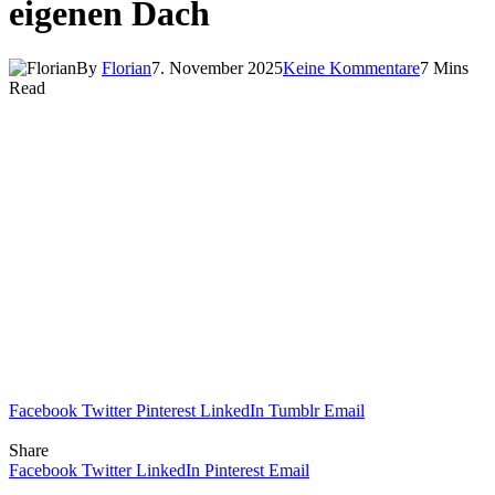
eigenen Dach
By
Florian
7. November 2025
Keine Kommentare
7 Mins
Read
Facebook
Twitter
Pinterest
LinkedIn
Tumblr
Email
Share
Facebook
Twitter
LinkedIn
Pinterest
Email