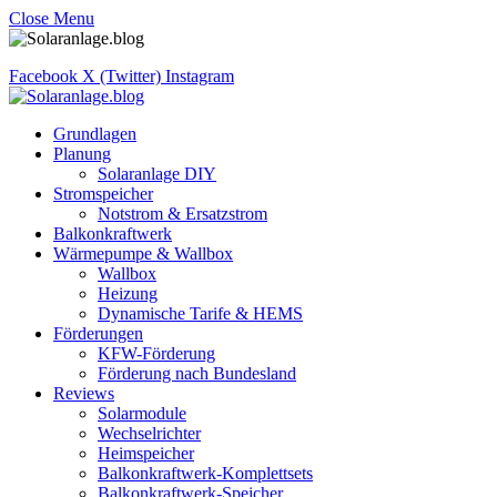
Close Menu
Facebook
X (Twitter)
Instagram
Grundlagen
Planung
Solaranlage DIY
Stromspeicher
Notstrom & Ersatzstrom
Balkonkraftwerk
Wärmepumpe & Wallbox
Wallbox
Heizung
Dynamische Tarife & HEMS
Förderungen
KFW-Förderung
Förderung nach Bundesland
Reviews
Solarmodule
Wechselrichter
Heimspeicher
Balkonkraftwerk-Komplettsets
Balkonkraftwerk-Speicher