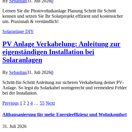
By
Sebastian
31. Juli 2026
0
Lernen Sie die Photovoltaikanlage Planung Schritt für Schritt
kennen und setzen Sie Ihr Solarprojekt effizient und kostensicher
um. Praxisnah & verständlich!
Solaranlage DIY
PV Anlage Verkabelung: Anleitung zur
eigenständigen Installation bei
Solaranlagen
By
Sebastian
31. Juli 2026
0
Schritt-für-Schritt Anleitung zur sicheren Verkabelung deiner PV-
Anlage. So legst du Solarkabel normgerecht und vermeidest Fehler
bei der Installation.
Previous
1
2
3
4
…
55
Next
Altbausanierung für mehr Energieeffizienz und Wohnkomfort
31. Juli 2026